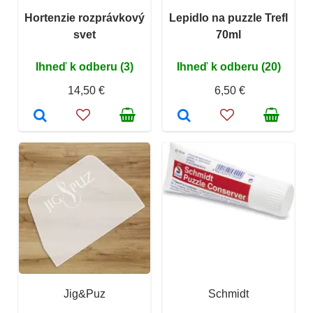
Hortenzie rozprávkový
Lepidlo na puzzle Trefl
svet
70ml
Ihneď k odberu (3)
Ihneď k odberu (20)
14,50 €
6,50 €
Jig&Puz
Schmidt