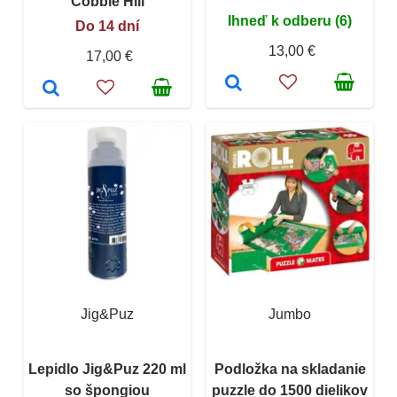
Cobble Hill
Ihneď k odberu (6)
Do 14 dní
13,00 €
17,00 €
Jig&Puz
Jumbo
Lepidlo Jig&Puz 220 ml
Podložka na skladanie
so špongiou
puzzle do 1500 dielikov