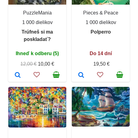
PuzzleMania
Pieces & Peace
1 000 dielikov
1 000 dielikov
Trúfneš si ma
Polperro
poskladať?
Ihneď k odberu (5)
Do 14 dní
12,00 €
10,00 €
19,50 €