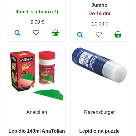
Jumbo
Ihneď k odberu (7)
Do 14 dní
9,00 €
20,00 €
Anatolian
Ravensburger
Lepidlo 140ml AnaTolian
Lepidlo na puzzle