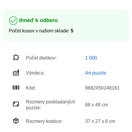
Ihneď k odberu
Počet kusov v našom sklade:
5
Počet dielikov:
1 000
Výrobca:
Art puzzle
Kód:
8682450148161
Rozmery poskladaných
68 x 48 cm
puzzle:
Rozmery krabice:
37 x 27 x 6 cm