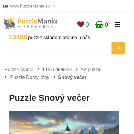
www.PuzzleMania.sk
0
0
13408
puzzle skladom priamo u nás
Puzzle Mania
1 000 dielikov
Art puzzle
Puzzle Domy, izby
Snový večer
Puzzle Snový večer