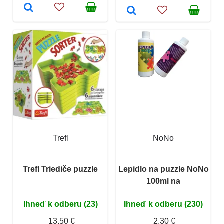
Trefl
NoNo
Trefl Triediče puzzle
Lepidlo na puzzle NoNo
100ml na
Ihneď k odberu (23)
Ihneď k odberu (230)
13,50 €
2,30 €