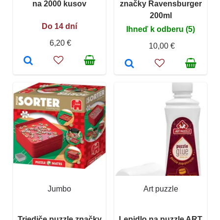
na 2000 kusov
značky Ravensburger
200ml
Do 14 dní
Ihneď k odberu (5)
6,20 €
10,00 €
Jumbo
Art puzzle
Triediče puzzle značky
Lepidlo na puzzle ART