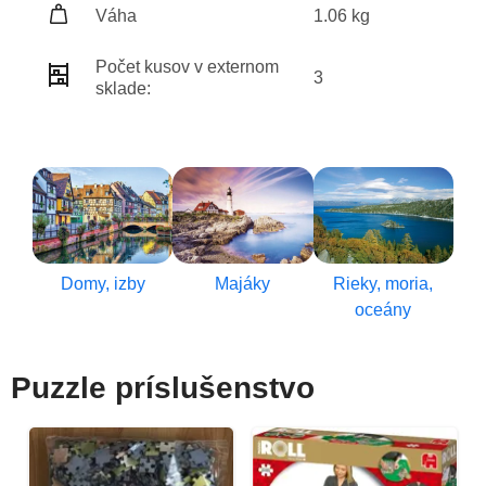
Váha
1.06 kg
Počet kusov v externom
3
sklade:
Domy, izby
Majáky
Rieky, moria,
oceány
Puzzle príslušenstvo