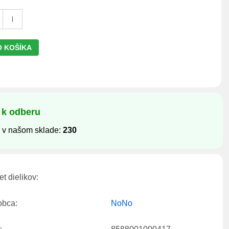
O KOŠÍKA
 k odberu
 v našom sklade:
230
t dielikov:
obca:
NoNo