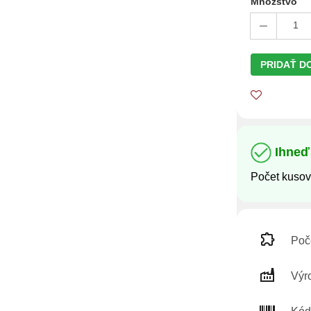
Množstvo
1
PRIDAŤ D
Ihneď
Počet kusov
Poče
Výr