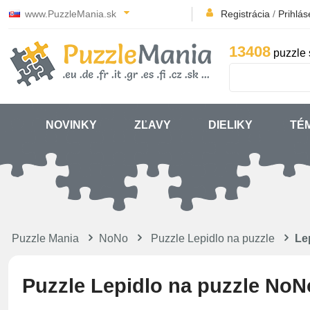
www.PuzzleMania.sk
Registrácia
/
Prihlás
13408
puzzle 
NOVINKY
ZĽAVY
DIELIKY
TÉ
Puzzle Mania
NoNo
Puzzle Lepidlo na puzzle
Le
Puzzle Lepidlo na puzzle NoN