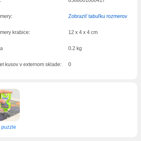
:
8588001000417
mery:
Zobraziť tabuľku rozmerov
mery krabice:
12 x 4 x 4 cm
a
0.2 kg
et kusov v externom sklade:
0
 puzzle