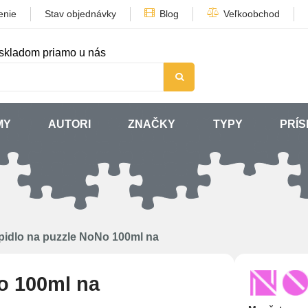
enie
Stav objednávky
Blog
Veľkoobchod
skladom priamo u nás
MY
AUTORI
ZNAČKY
TYPY
PRÍ
pidlo na puzzle NoNo 100ml na
o 100ml na