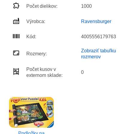
Počet dielikov:
1000
Výrobca:
Ravensburger
Kód:
4005556179763
Zobraziť tabuľku
Rozmery:
rozmerov
Počet kusov v
0
externom sklade:
Podložky na