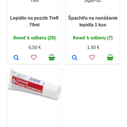
Trefl
Jig&Puz
Lepidlo na puzzle Trefl
Špachtľa na nanášanie
70ml
lepidla 1 kus
Ihneď k odberu (20)
Ihneď k odberu (7)
6,50 €
1,50 €