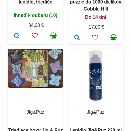
lepidlo, triediče
puzzle do 1000 dielikov
Cobble Hill
Ihneď k odberu (10)
Do 14 dní
34,00 €
17,00 €
Jig&Puz
Jig&Puz
Triediace boxy Jig & Puz
Lepidlo Jig&Puz 220 ml