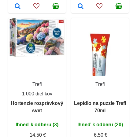
Trefl
Trefl
1 000 dielikov
Hortenzie rozprávkový
Lepidlo na puzzle Trefl
svet
70ml
Ihneď k odberu (3)
Ihneď k odberu (20)
14,50 €
6,50 €