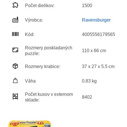
Počet dielikov:
1500
Výrobca:
Ravensburger
Kód:
4005556179565
Rozmery poskladaných
110 x 66 cm
puzzle:
Rozmery krabice:
37 x 27 x 5.5 cm
Váha
0.83 kg
Počet kusov v externom
8402
sklade: