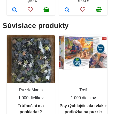
1,50 €
9,00 €
Súvisiace produkty
PuzzleMania
Trefl
1 000 dielikov
1 000 dielikov
Trúfneš si ma
Psy rýchlejšie ako vlak +
poskladať?
podložka na puzzle