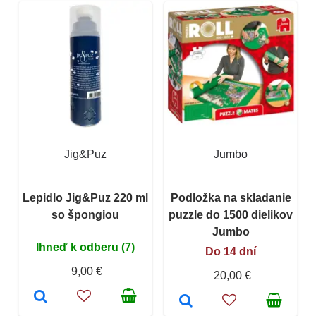
Jig&Puz
Jumbo
Lepidlo Jig&Puz 220 ml
Podložka na skladanie
so špongiou
puzzle do 1500 dielikov
Jumbo
Ihneď k odberu (7)
Do 14 dní
9,00 €
20,00 €