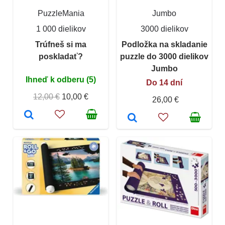
PuzzleMania
Jumbo
1 000 dielikov
3000 dielikov
Trúfneš si ma
Podložka na skladanie
poskladať?
puzzle do 3000 dielikov
Jumbo
Ihneď k odberu (5)
Do 14 dní
12,00 €
10,00 €
26,00 €