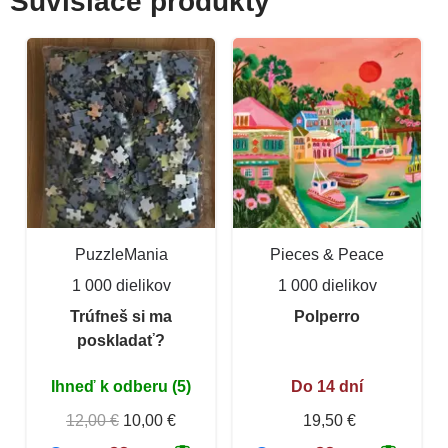
Súvisiace produkty
PuzzleMania
Pieces & Peace
1 000 dielikov
1 000 dielikov
Trúfneš si ma
Polperro
poskladať?
Ihneď k odberu (5)
Do 14 dní
12,00 €
10,00 €
19,50 €