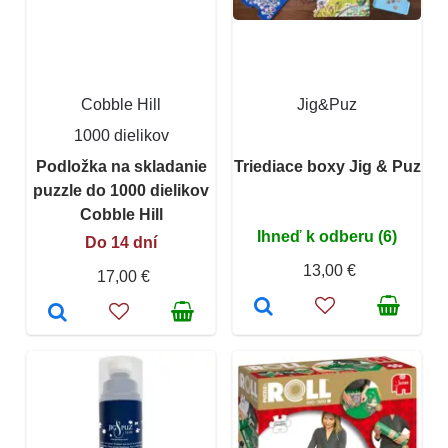
Cobble Hill
Jig&Puz
1000 dielikov
Podložka na skladanie
Triediace boxy Jig & Puz
puzzle do 1000 dielikov
Cobble Hill
Ihneď k odberu (6)
Do 14 dní
13,00 €
17,00 €