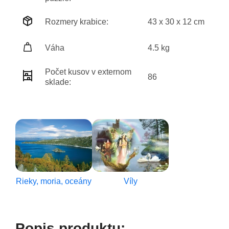
Rozmery krabice:
43 x 30 x 12 cm
Váha
4.5 kg
Počet kusov v externom
86
sklade:
Rieky, moria, oceány
Víly
Popis produktu: