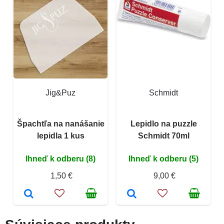
Jig&Puz
Schmidt
Špachtľa na nanášanie
Lepidlo na puzzle
lepidla 1 kus
Schmidt 70ml
Ihneď k odberu (8)
Ihneď k odberu (5)
1,50 €
9,00 €