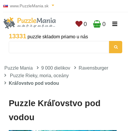
www.PuzzleMania.sk
0
0
13331
puzzle skladom priamo u nás
Puzzle Mania
9 000 dielikov
Ravensburger
Puzzle Rieky, moria, oceány
Kráľovstvo pod vodou
Puzzle Kráľovstvo pod
vodou