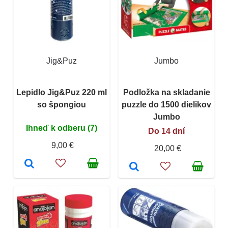
Jig&Puz
Jumbo
Lepidlo Jig&Puz 220 ml
Podložka na skladanie
so špongiou
puzzle do 1500 dielikov
Jumbo
Ihneď k odberu (7)
Do 14 dní
9,00 €
20,00 €