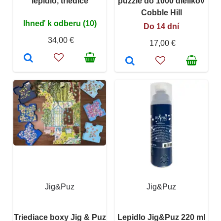
lepidlo, triediče
puzzle do 1000 dielikov
Cobble Hill
Ihneď k odberu (10)
Do 14 dní
34,00 €
17,00 €
Jig&Puz
Jig&Puz
Triediace boxy Jig & Puz
Lepidlo Jig&Puz 220 ml