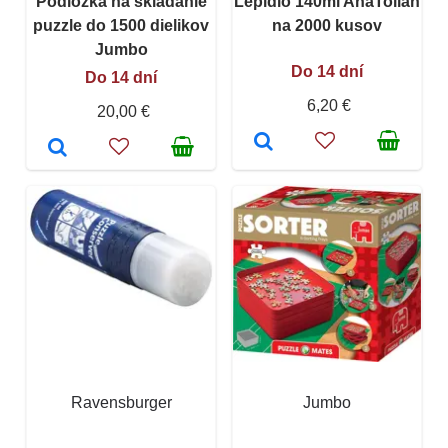
Podložka na skladanie
Lepidlo 140ml AnaTolian
puzzle do 1500 dielikov
na 2000 kusov
Jumbo
Do 14 dní
Do 14 dní
6,20 €
20,00 €
Ravensburger
Jumbo