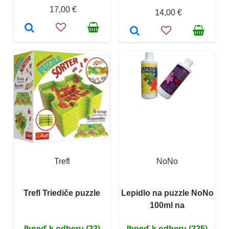
17,00 €
14,00 €
Trefl
NoNo
Trefl Triediče puzzle
Lepidlo na puzzle NoNo
100ml na
Ihneď k odberu (23)
Ihneď k odberu (225)