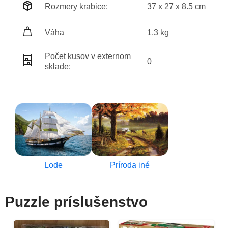
Rozmery krabice:
37 x 27 x 8.5 cm
Váha
1.3 kg
Počet kusov v externom
0
sklade:
Lode
Príroda iné
Puzzle príslušenstvo