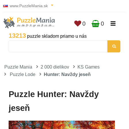
www.PuzzleMania.sk
0
0
13213
puzzle skladom priamo u nás
Puzzle Mania
2 000 dielikov
KS Games
Puzzle Lode
Hunter: Navždy jeseň
Puzzle Hunter: Navždy
jeseň