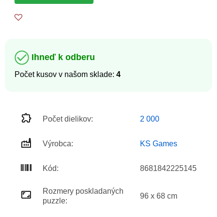
Ihneď k odberu
Počet kusov v našom sklade:
4
Počet dielikov:
2 000
Výrobca:
KS Games
Kód:
8681842225145
Rozmery poskladaných
96 x 68 cm
puzzle: