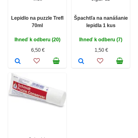
Lepidlo na puzzle Trefl
Špachtľa na nanášanie
70ml
lepidla 1 kus
Ihneď k odberu (20)
Ihneď k odberu (7)
6,50 €
1,50 €