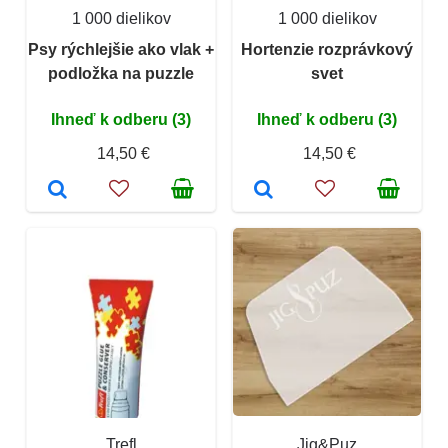
1 000 dielikov
1 000 dielikov
Psy rýchlejšie ako vlak +
Hortenzie rozprávkový
podložka na puzzle
svet
Ihneď k odberu (3)
Ihneď k odberu (3)
14,50 €
14,50 €
Trefl
Jig&Puz