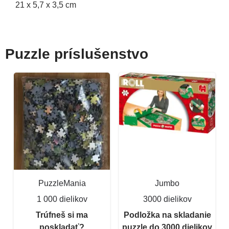
21 x 5,7 x 3,5 cm
Puzzle príslušenstvo
PuzzleMania
Jumbo
1 000 dielikov
3000 dielikov
Trúfneš si ma
Podložka na skladanie
poskladať?
puzzle do 3000 dielikov