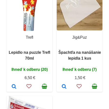
Trefl
Jig&Puz
Lepidlo na puzzle Trefl
Špachtľa na nanášanie
70ml
lepidla 1 kus
Ihneď k odberu (20)
Ihneď k odberu (7)
6,50 €
1,50 €