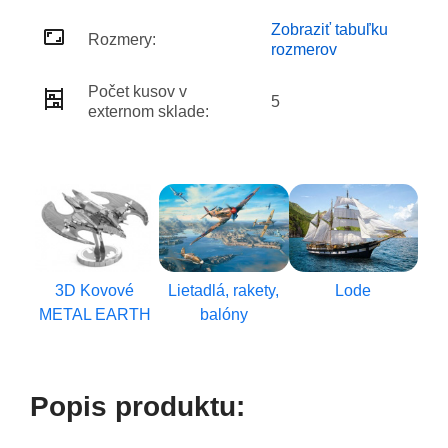
Zobraziť tabuľku
Rozmery:
rozmerov
Počet kusov v
5
externom sklade:
3D Kovové
Lietadlá, rakety,
Lode
METAL EARTH
balóny
Popis produktu: