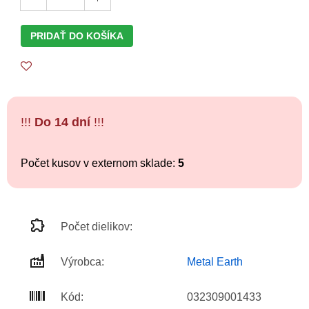
PRIDAŤ DO KOŠÍKA
!!!
Do 14 dní
!!!
Počet kusov v externom sklade:
5
Počet dielikov:
Výrobca:
Metal Earth
Kód:
032309001433