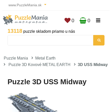
www.PuzzleMania.sk
0
0
13118
puzzle skladom priamo u nás
Puzzle Mania
Metal Earth
Puzzle 3D Kovové METAL EARTH
3D USS Midway
Puzzle 3D USS Midway