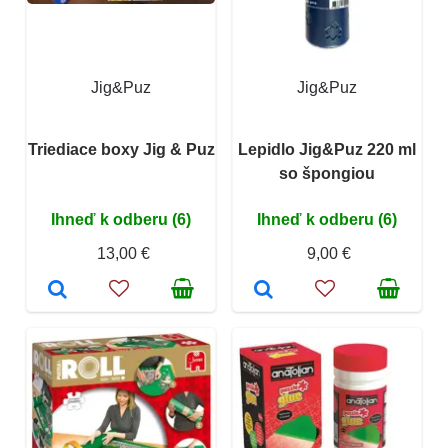
Jig&Puz
Jig&Puz
Triediace boxy Jig & Puz
Lepidlo Jig&Puz 220 ml
so špongiou
Ihneď k odberu (6)
Ihneď k odberu (6)
13,00 €
9,00 €