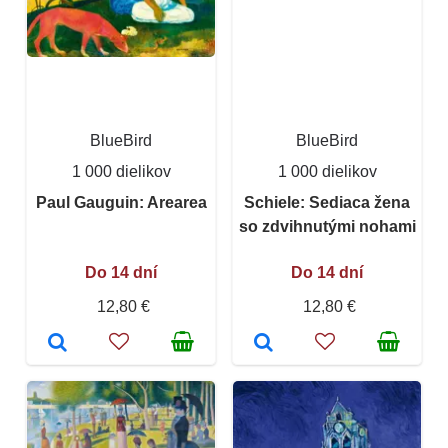
BlueBird
BlueBird
1 000 dielikov
1 000 dielikov
Paul Gauguin: Arearea
Schiele: Sediaca žena
so zdvihnutými nohami
Do 14 dní
Do 14 dní
12,80 €
12,80 €