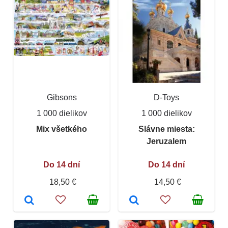
Gibsons
D-Toys
1 000 dielikov
1 000 dielikov
Mix všetkého
Slávne miesta:
Jeruzalem
Do 14 dní
Do 14 dní
18,50 €
14,50 €