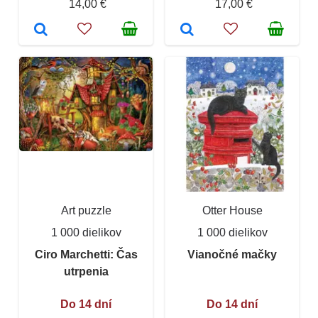
14,00 €
17,00 €
Art puzzle
Otter House
1 000 dielikov
1 000 dielikov
Ciro Marchetti: Čas
Vianočné mačky
utrpenia
Do 14 dní
Do 14 dní