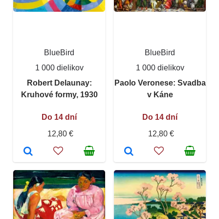
BlueBird
BlueBird
1 000 dielikov
1 000 dielikov
Robert Delaunay:
Paolo Veronese: Svadba
Kruhové formy, 1930
v Káne
Do 14 dní
Do 14 dní
12,80 €
12,80 €