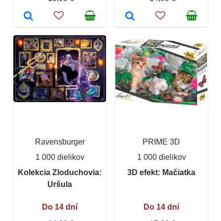
Ravensburger
PRIME 3D
1 000 dielikov
1 000 dielikov
Kolekcia Zloduchovia:
3D efekt: Mačiatka
Uršula
Do 14 dní
Do 14 dní