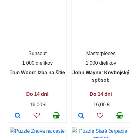
Sunsout
Masterpieces
1 000 dielikov
1 000 dielikov
Tom Wood: Izba na šitie
John Wayne: Kovbojský
spôsob
Do 14 dní
Do 14 dní
16,00 €
16,00 €