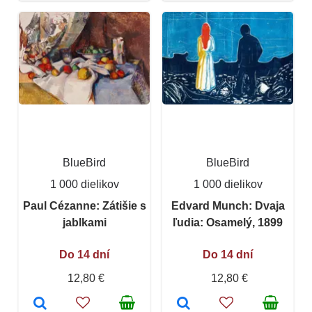
BlueBird
BlueBird
1 000 dielikov
1 000 dielikov
Paul Cézanne: Zátišie s
Edvard Munch: Dvaja
jablkami
ľudia: Osamelý, 1899
Do 14 dní
Do 14 dní
12,80 €
12,80 €