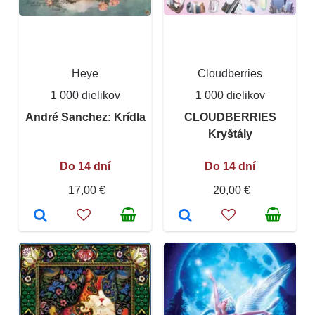
Heye
Cloudberries
1 000 dielikov
1 000 dielikov
André Sanchez: Krídla
CLOUDBERRIES
Kryštály
Do 14 dní
Do 14 dní
17,00 €
20,00 €