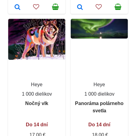
Heye
Heye
1 000 dielikov
1 000 dielikov
Nočný vlk
Panoráma polárneho
svetla
Do 14 dní
Do 14 dní
17,00 €
18,00 €