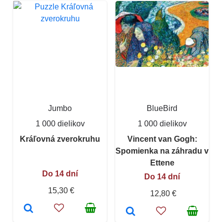
Jumbo
BlueBird
1 000 dielikov
1 000 dielikov
Kráľovná zverokruhu
Vincent van Gogh:
Spomienka na záhradu v
Ettene
Do 14 dní
Do 14 dní
15,30 €
12,80 €