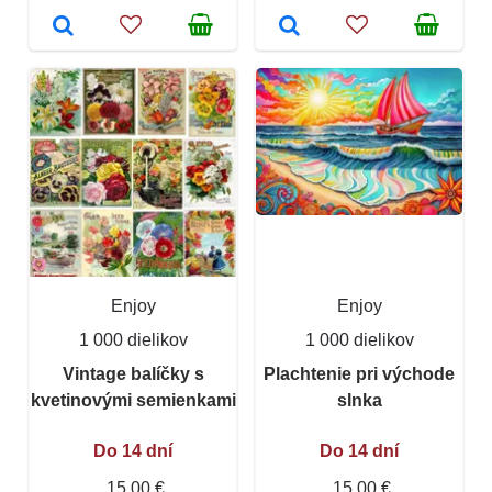
Enjoy
Enjoy
1 000 dielikov
1 000 dielikov
Vintage balíčky s
Plachtenie pri východe
kvetinovými semienkami
slnka
Do 14 dní
Do 14 dní
15,00 €
15,00 €