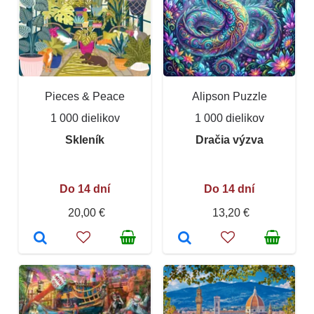
Pieces & Peace
Alipson Puzzle
1 000 dielikov
1 000 dielikov
Skleník
Dračia výzva
Do 14 dní
Do 14 dní
20,00 €
13,20 €