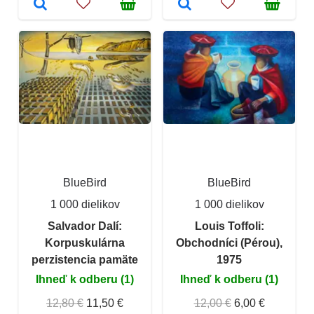
BlueBird
BlueBird
1 000 dielikov
1 000 dielikov
Salvador Dalí:
Louis Toffoli:
Korpuskulárna
Obchodníci (Pérou),
perzistencia pamäte
1975
Ihneď k odberu (1)
Ihneď k odberu (1)
12,80 €
11,50 €
12,00 €
6,00 €