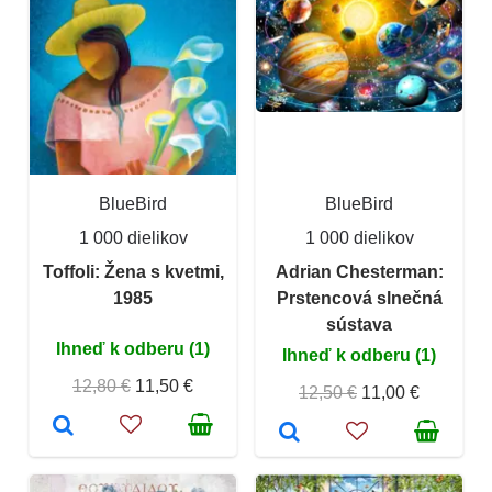
BlueBird
BlueBird
1 000 dielikov
1 000 dielikov
Toffoli: Žena s kvetmi,
Adrian Chesterman:
1985
Prstencová slnečná
sústava
Ihneď k odberu (1)
Ihneď k odberu (1)
12,80 €
11,50 €
12,50 €
11,00 €