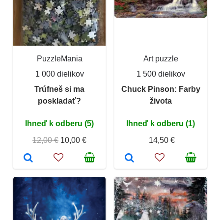
PuzzleMania
Art puzzle
1 000 dielikov
1 500 dielikov
Trúfneš si ma
Chuck Pinson: Farby
poskladať?
života
Ihneď k odberu (5)
Ihneď k odberu (1)
12,00 €
10,00 €
14,50 €