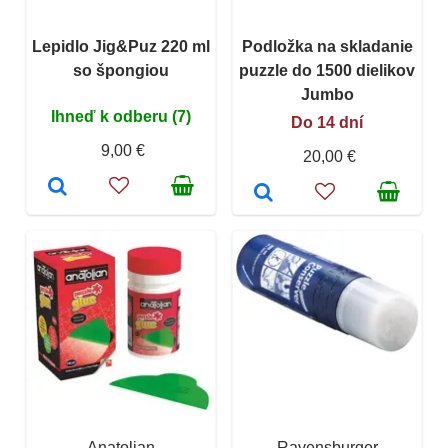
Lepidlo Jig&Puz 220 ml
Podložka na skladanie
so špongiou
puzzle do 1500 dielikov
Jumbo
Ihneď k odberu (7)
Do 14 dní
9,00 €
20,00 €
Anatolian
Ravensburger