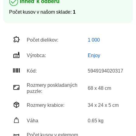
Ihneď k odberu
Počet kusov v našom sklade:
1
Počet dielikov:
1 000
Výrobca:
Enjoy
Kód:
5949194020317
Rozmery poskladaných
68 x 48 cm
puzzle:
Rozmery krabice:
34 x 24 x 5 cm
Váha
0.65 kg
Počet kusov v externom