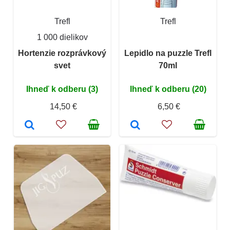
Trefl
Trefl
1 000 dielikov
Hortenzie rozprávkový
Lepidlo na puzzle Trefl
svet
70ml
Ihneď k odberu (3)
Ihneď k odberu (20)
14,50 €
6,50 €