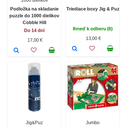
1000 dielikov
Podložka na skladanie
Triediace boxy Jig & Puz
puzzle do 1000 dielikov
Cobble Hill
Ihneď k odberu (6)
Do 14 dní
13,00 €
17,00 €
Jig&Puz
Jumbo