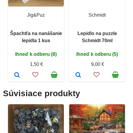
Jig&Puz
Schmidt
Špachtľa na nanášanie
Lepidlo na puzzle
lepidla 1 kus
Schmidt 70ml
Ihneď k odberu (8)
Ihneď k odberu (5)
1,50 €
9,00 €
Súvisiace produkty