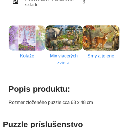
3
sklade:
Koláže
Mix viacerých
Srny a jelene
zvierat
Popis produktu:
Rozmer zloženého puzzle cca 68 x 48 cm
Puzzle príslušenstvo