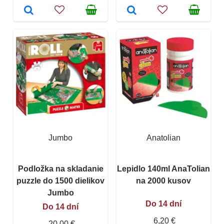
Jumbo
Anatolian
Podložka na skladanie
Lepidlo 140ml AnaTolian
puzzle do 1500 dielikov
na 2000 kusov
Jumbo
Do 14 dní
Do 14 dní
6,20 €
20,00 €