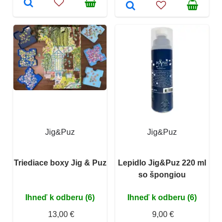
Jig&Puz
Jig&Puz
Triediace boxy Jig & Puz
Lepidlo Jig&Puz 220 ml
so špongiou
Ihneď k odberu (6)
Ihneď k odberu (6)
13,00 €
9,00 €