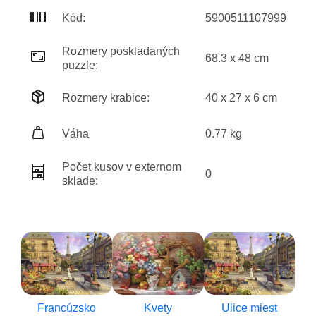
Kód:
5900511107999
Rozmery poskladaných
68.3 x 48 cm
puzzle:
Rozmery krabice:
40 x 27 x 6 cm
Váha
0.77 kg
Počet kusov v externom
0
sklade:
Francúzsko
Kvety
Ulice miest