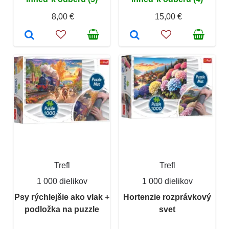
8,00 €
15,00 €
Trefl
Trefl
1 000 dielikov
1 000 dielikov
Psy rýchlejšie ako vlak +
Hortenzie rozprávkový
podložka na puzzle
svet