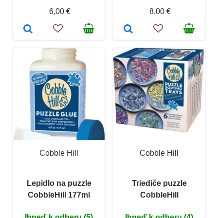
6,00 €
8,00 €
Cobble Hill
Cobble Hill
Lepidlo na puzzle
Triediče puzzle
CobbleHill 177ml
CobbleHill
Ihneď k odberu (5)
Ihneď k odberu (4)