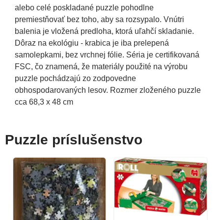
alebo celé poskladané puzzle pohodlne
premiestňovať bez toho, aby sa rozsypalo. Vnútri
balenia je vložená predloha, ktorá uľahčí skladanie.
Dôraz na ekológiu - krabica je iba prelepená
samolepkami, bez vrchnej fólie. Séria je certifikovaná
FSC, čo znamená, že materiály použité na výrobu
puzzle pochádzajú zo zodpovedne
obhospodarovaných lesov. Rozmer zloženého puzzle
cca 68,3 x 48 cm
Puzzle príslušenstvo