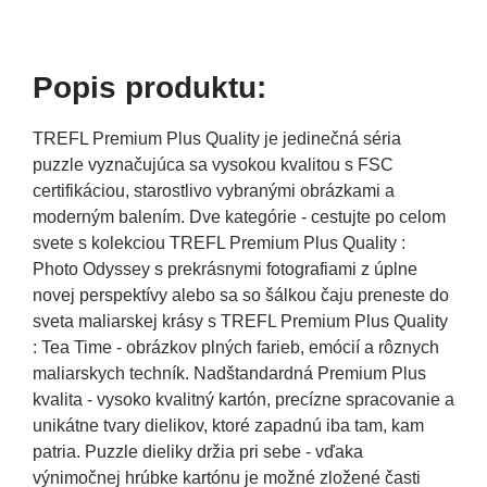
Popis produktu:
TREFL Premium Plus Quality je jedinečná séria
puzzle vyznačujúca sa vysokou kvalitou s FSC
certifikáciou, starostlivo vybranými obrázkami a
moderným balením. Dve kategórie - cestujte po celom
svete s kolekciou TREFL Premium Plus Quality :
Photo Odyssey s prekrásnymi fotografiami z úplne
novej perspektívy alebo sa so šálkou čaju preneste do
sveta maliarskej krásy s TREFL Premium Plus Quality
: Tea Time - obrázkov plných farieb, emócií a rôznych
maliarskych techník. Nadštandardná Premium Plus
kvalita - vysoko kvalitný kartón, precízne spracovanie a
unikátne tvary dielikov, ktoré zapadnú iba tam, kam
patria. Puzzle dieliky držia pri sebe - vďaka
výnimočnej hrúbke kartónu je možné zložené časti