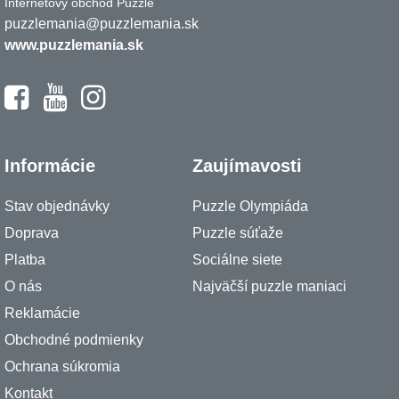
Internetový obchod Puzzle
puzzlemania@puzzlemania.sk
www.puzzlemania.sk
Informácie
Zaujímavosti
Stav objednávky
Puzzle Olympiáda
Doprava
Puzzle súťaže
Platba
Sociálne siete
O nás
Najväčší puzzle maniaci
Reklamácie
Obchodné podmienky
Ochrana súkromia
Kontakt