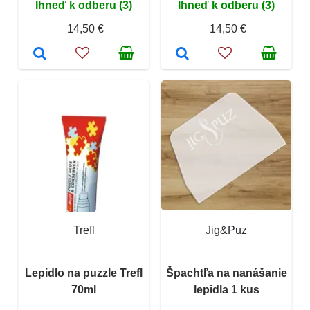
Ihneď k odberu (3)
Ihneď k odberu (3)
14,50 €
14,50 €
Trefl
Jig&Puz
Lepidlo na puzzle Trefl
Špachtľa na nanášanie
70ml
lepidla 1 kus