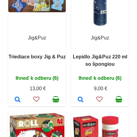
Jig&Puz
Jig&Puz
Triediace boxy Jig & Puz
Lepidlo Jig&Puz 220 ml
so špongiou
Ihneď k odberu (6)
Ihneď k odberu (6)
13,00 €
9,00 €