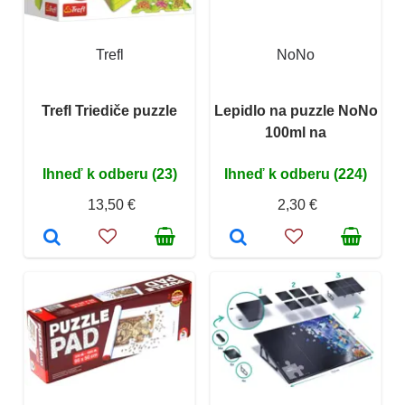
Trefl
NoNo
Trefl Triediče puzzle
Lepidlo na puzzle NoNo
100ml na
Ihneď k odberu (23)
Ihneď k odberu (224)
13,50 €
2,30 €