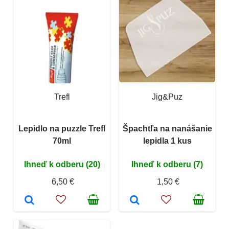
Trefl
Jig&Puz
Lepidlo na puzzle Trefl
Špachtľa na nanášanie
70ml
lepidla 1 kus
Ihneď k odberu (20)
Ihneď k odberu (7)
6,50 €
1,50 €