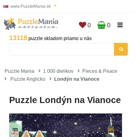
www.PuzzleMania.sk
0
0
13118
puzzle skladom priamo u nás
Puzzle Mania
1 000 dielikov
Pieces & Peace
Puzzle Anglicko
Londýn na Vianoce
Puzzle Londýn na Vianoce