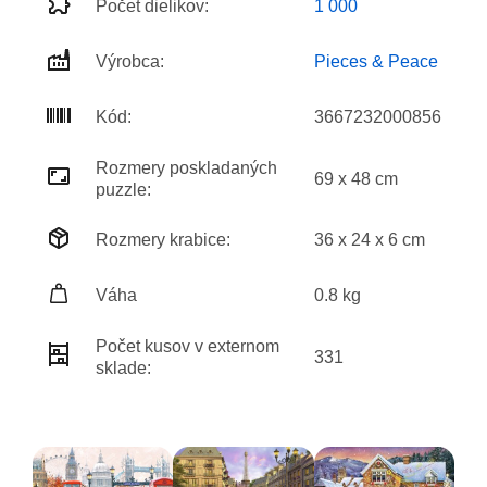
Počet dielikov:
1 000
Výrobca:
Pieces & Peace
Kód:
3667232000856
Rozmery poskladaných
69 x 48 cm
puzzle:
Rozmery krabice:
36 x 24 x 6 cm
Váha
0.8 kg
Počet kusov v externom
331
sklade: