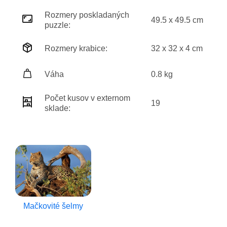
Rozmery poskladaných
49.5 x 49.5 cm
puzzle:
Rozmery krabice:
32 x 32 x 4 cm
Váha
0.8 kg
Počet kusov v externom
19
sklade:
Mačkovité šelmy