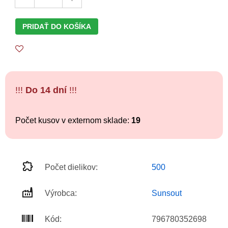
PRIDAŤ DO KOŠÍKA
!!!
Do 14 dní
!!!
Počet kusov v externom sklade:
19
Počet dielikov:
500
Výrobca:
Sunsout
Kód:
796780352698