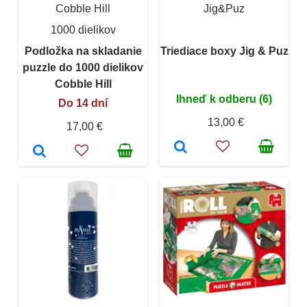
Cobble Hill
Jig&Puz
1000 dielikov
Podložka na skladanie
Triediace boxy Jig & Puz
puzzle do 1000 dielikov
Cobble Hill
Ihneď k odberu (6)
Do 14 dní
13,00 €
17,00 €