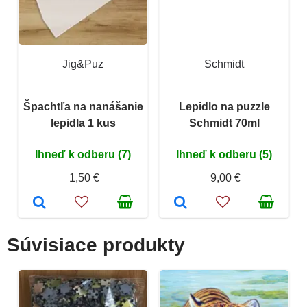
Jig&Puz
Schmidt
Špachtľa na nanášanie
Lepidlo na puzzle
lepidla 1 kus
Schmidt 70ml
Ihneď k odberu (7)
Ihneď k odberu (5)
1,50 €
9,00 €
Súvisiace produkty