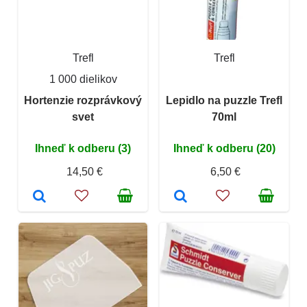
Trefl
Trefl
1 000 dielikov
Hortenzie rozprávkový
Lepidlo na puzzle Trefl
svet
70ml
Ihneď k odberu (3)
Ihneď k odberu (20)
14,50 €
6,50 €