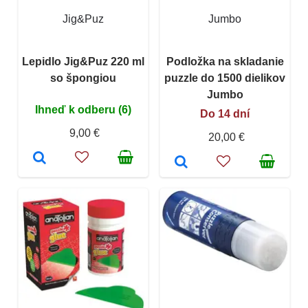
Jig&Puz
Jumbo
Lepidlo Jig&Puz 220 ml
Podložka na skladanie
so špongiou
puzzle do 1500 dielikov
Jumbo
Ihneď k odberu (6)
Do 14 dní
9,00 €
20,00 €