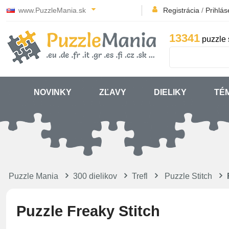
www.PuzzleMania.sk
Registrácia
/
Prihlás
13341
puzzle 
NOVINKY
ZĽAVY
DIELIKY
TÉ
Puzzle Mania
300 dielikov
Trefl
Puzzle Stitch
Puzzle Freaky Stitch