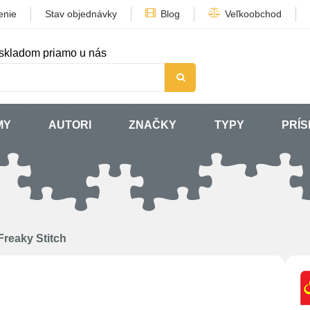
enie
Stav objednávky
Blog
Veľkoobchod
skladom priamo u nás
MY
AUTORI
ZNAČKY
TYPY
PRÍ
Freaky Stitch