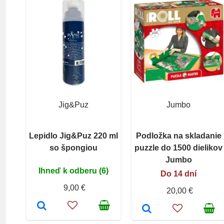
Jig&Puz
Jumbo
Lepidlo Jig&Puz 220 ml
Podložka na skladanie
so špongiou
puzzle do 1500 dielikov
Jumbo
Ihneď k odberu (6)
Do 14 dní
9,00 €
20,00 €