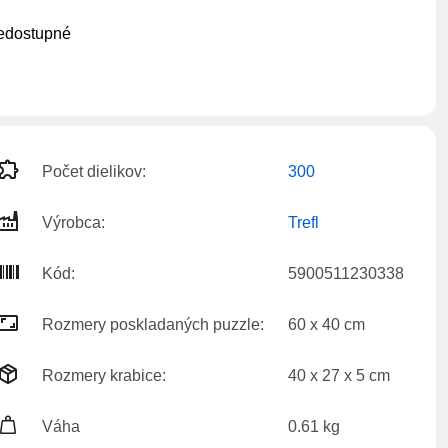
edostupné
Počet dielikov:
300
Výrobca:
Trefl
Kód:
5900511230338
Rozmery poskladaných puzzle:
60 x 40 cm
Rozmery krabice:
40 x 27 x 5 cm
Váha
0.61 kg