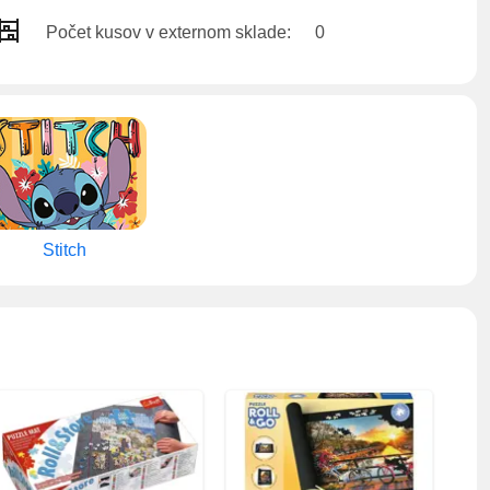
Počet kusov v externom sklade:
0
Stitch