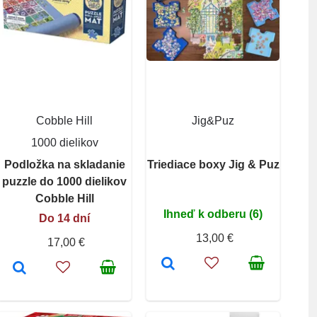
Cobble Hill
Jig&Puz
1000 dielikov
Podložka na skladanie
Triediace boxy Jig & Puz
puzzle do 1000 dielikov
Cobble Hill
Ihneď k odberu (6)
Do 14 dní
13,00 €
17,00 €