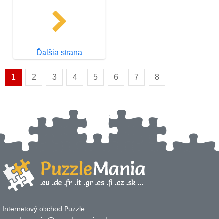
Ďalšia strana
1
2
3
4
5
6
7
8
Internetový obchod Puzzle