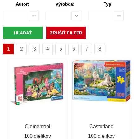
Autor:
Výrobca:
Typ
1
2
3
4
5
6
7
8
Clementoni
Castorland
100 dielikov
100 dielikov