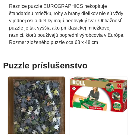
Raznice puzzle EUROGRAPHICS nekopíruje
štandardnú mriežku, rohy a hrany dielikov nie sú vždy
v jednej osi a dieliky majú neobvyklý tvar. Obtiažnosť
puzzle je tak vyššia ako pri klasickej mriežkovej
raznici, ktorú používajú poprední výrobcovia v Európe.
Rozmer zloženého puzzle cca 68 x 48 cm
Puzzle príslušenstvo