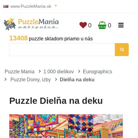
www.PuzzleMania.sk
0
0
13408
puzzle skladom priamo u nás
Puzzle Mania
1 000 dielikov
Eurographics
Puzzle Domy, izby
Dielňa na deku
Puzzle Dielňa na deku