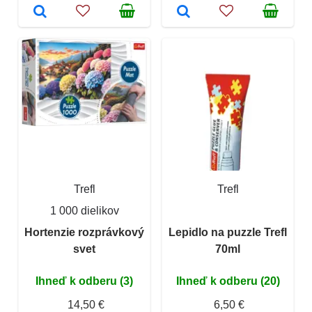
Trefl
Trefl
1 000 dielikov
Hortenzie rozprávkový
Lepidlo na puzzle Trefl
svet
70ml
Ihneď k odberu (3)
Ihneď k odberu (20)
14,50 €
6,50 €