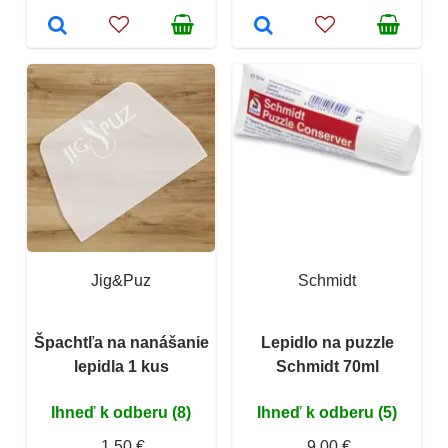
Jig&Puz
Schmidt
Špachtľa na nanášanie
Lepidlo na puzzle
lepidla 1 kus
Schmidt 70ml
Ihneď k odberu (8)
Ihneď k odberu (5)
1,50 €
9,00 €