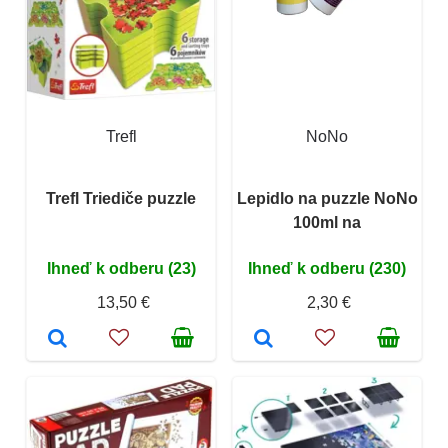
Trefl
NoNo
Trefl Triediče puzzle
Lepidlo na puzzle NoNo
100ml na
Ihneď k odberu (23)
Ihneď k odberu (230)
13,50 €
2,30 €