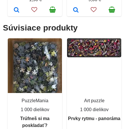
Súvisiace produkty
PuzzleMania
Art puzzle
1 000 dielikov
1 000 dielikov
Trúfneš si ma
Prvky rytmu - panoráma
poskladať?