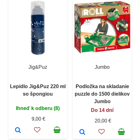
Jig&Puz
Jumbo
Lepidlo Jig&Puz 220 ml
Podložka na skladanie
so špongiou
puzzle do 1500 dielikov
Jumbo
Ihneď k odberu (8)
Do 14 dní
9,00 €
20,00 €