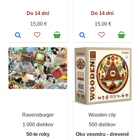
Do 14 dní
Do 14 dní
15,00 €
15,00 €
Ravensburger
Wooden city
1 000 dielikov
500 dielikov
50-te roky
Oko vesmíru - drevené