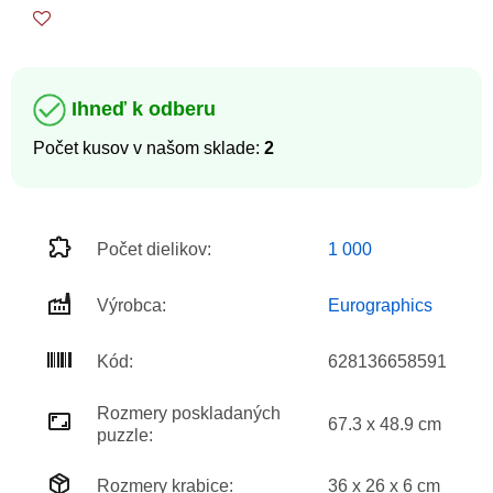
Ihneď k odberu
Počet kusov v našom sklade:
2
Počet dielikov:
1 000
Výrobca:
Eurographics
Kód:
628136658591
Rozmery poskladaných
67.3 x 48.9 cm
puzzle:
Rozmery krabice:
36 x 26 x 6 cm