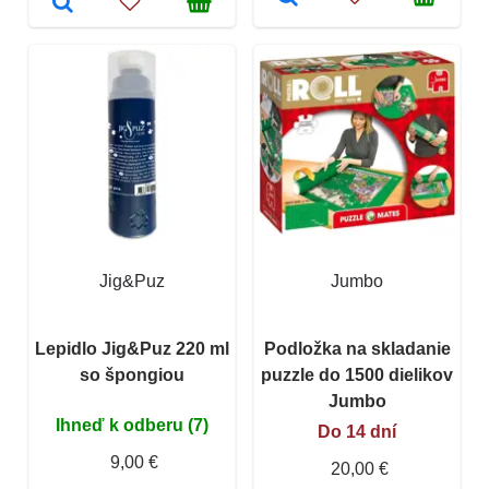
Jig&Puz
Jumbo
Lepidlo Jig&Puz 220 ml
Podložka na skladanie
so špongiou
puzzle do 1500 dielikov
Jumbo
Ihneď k odberu (7)
Do 14 dní
9,00 €
20,00 €