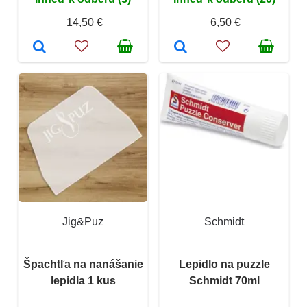
14,50 €
6,50 €
Jig&Puz
Schmidt
Špachtľa na nanášanie
Lepidlo na puzzle
lepidla 1 kus
Schmidt 70ml