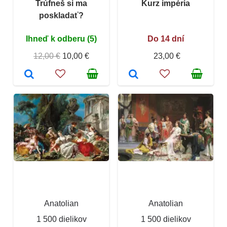
Trúfneš si ma
Kurz impéria
poskladať?
Ihneď k odberu (5)
Do 14 dní
12,00 €
10,00 €
23,00 €
Anatolian
Anatolian
1 500 dielikov
1 500 dielikov