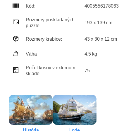
Kód:
4005556178063
Rozmery poskladaných
193 x 139 cm
puzzle:
Rozmery krabice:
43 x 30 x 12 cm
Váha
4.5 kg
Počet kusov v externom
75
sklade:
História
Lode