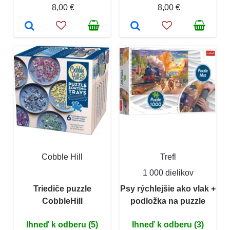
8,00 €
8,00 €
Cobble Hill
Trefl
1 000 dielikov
Triediče puzzle
Psy rýchlejšie ako vlak +
CobbleHill
podložka na puzzle
Ihneď k odberu (5)
Ihneď k odberu (3)