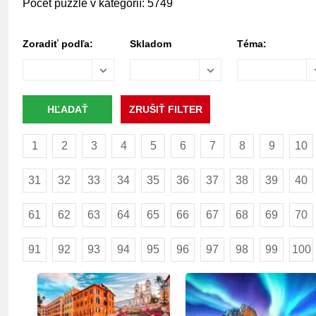
Počet puzzle v kategórií: 5749
Zoradiť podľa:
Skladom
Téma:
1
2
3
4
5
6
7
8
9
10
31
32
33
34
35
36
37
38
39
40
61
62
63
64
65
66
67
68
69
70
91
92
93
94
95
96
97
98
99
100