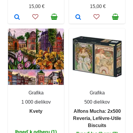
15,00 €
15,00 €
Grafika
Grafika
1 000 dielikov
500 dielikov
Kvety
Alfons Mucha: 2x500
Reveria, Lefèvre-Utile
Biscuits
Ihneď k odberu (1)