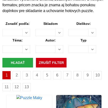
formatov, pricom znacka je znama aj bohatou ponukou
doplnkov pre skladanie a uchovanie hotovych puzzle.
Zoradiť podľa:
Skladom
Dielikov:
Téma:
Autor:
Typ
1
2
3
4
5
6
7
8
9
10
11
12
13