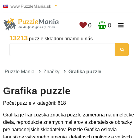
www.PuzzleMania.sk
0
0
13213
puzzle skladom priamo u nás
Puzzle Mania
Značky
Grafika puzzle
Grafika puzzle
Počet puzzle v kategórií: 618
Grafika je francuzska znacka puzzle zamerana na umelecke
diela, reprodukcie znamych maliarov a zberatelske obrazky
pre narocnejsich skladatelov. Puzzle Grafika oslovia
fanusikov vytvarneho umenia, detailnych motivov a velkych