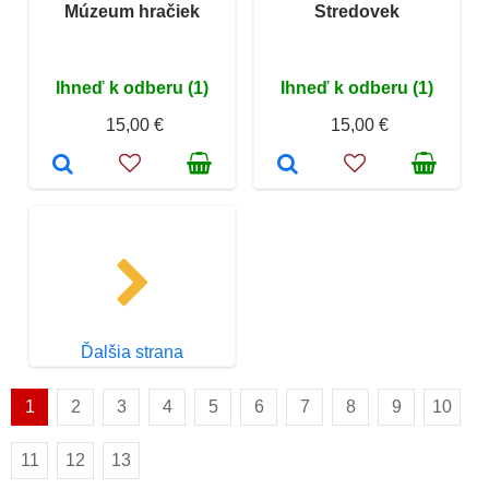
Múzeum hračiek
Stredovek
Ihneď k odberu (1)
Ihneď k odberu (1)
15,00 €
15,00 €
Ďalšia strana
1
2
3
4
5
6
7
8
9
10
11
12
13