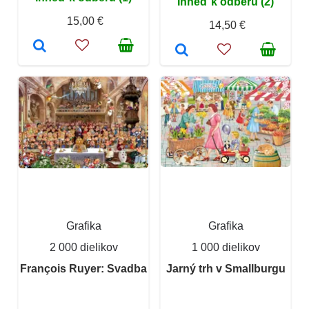
Ihneď k odberu (2)
15,00 €
14,50 €
Grafika
Grafika
2 000 dielikov
1 000 dielikov
François Ruyer: Svadba
Jarný trh v Smallburgu