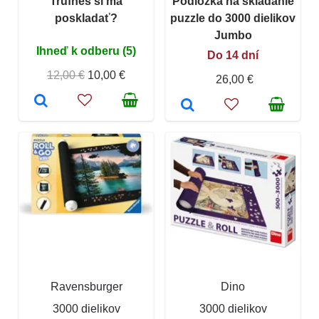
Trúfneš si ma
Podložka na skladanie
poskladať?
puzzle do 3000 dielikov
Jumbo
Ihneď k odberu (5)
Do 14 dní
12,00 €
10,00 €
26,00 €
Ravensburger
Dino
3000 dielikov
3000 dielikov