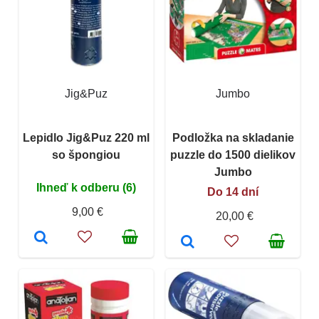
Jig&Puz
Jumbo
Lepidlo Jig&Puz 220 ml
Podložka na skladanie
so špongiou
puzzle do 1500 dielikov
Jumbo
Ihneď k odberu (6)
Do 14 dní
9,00 €
20,00 €