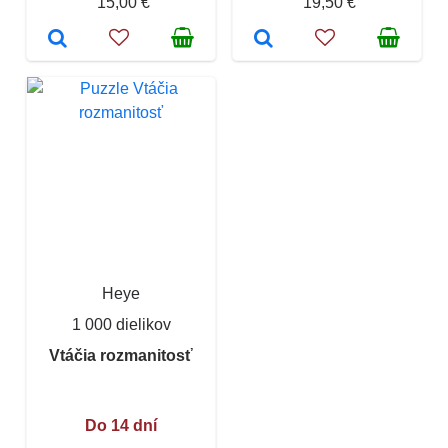
15,00 €
19,50 €
Heye
1 000 dielikov
Vtáčia rozmanitosť
Do 14 dní