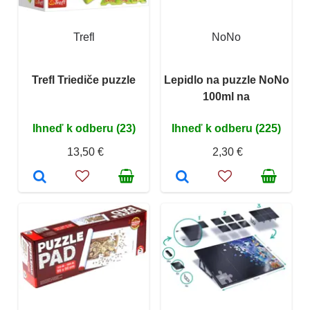
Trefl
NoNo
Trefl Triediče puzzle
Lepidlo na puzzle NoNo
100ml na
Ihneď k odberu (23)
Ihneď k odberu (225)
13,50 €
2,30 €