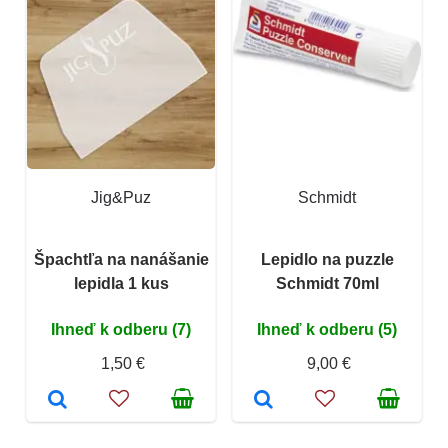
Jig&Puz
Schmidt
Špachtľa na nanášanie
Lepidlo na puzzle
lepidla 1 kus
Schmidt 70ml
Ihneď k odberu (7)
Ihneď k odberu (5)
1,50 €
9,00 €