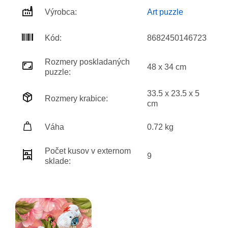
Výrobca:
Art puzzle
Kód:
8682450146723
Rozmery poskladaných
48 x 34 cm
puzzle:
33.5 x 23.5 x 5
Rozmery krabice:
cm
Váha
0.72 kg
Počet kusov v externom
9
sklade: