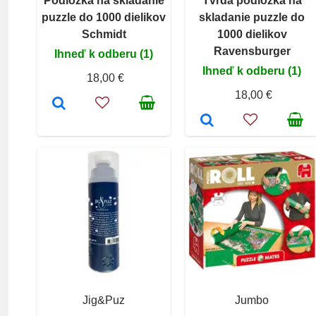
Podložka na skladanie
Tvrdá podložka na
puzzle do 1000 dielikov
skladanie puzzle do
Schmidt
1000 dielikov
Ravensburger
Ihneď k odberu (1)
Ihneď k odberu (1)
18,00 €
18,00 €
Jig&Puz
Jumbo