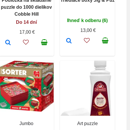
Podložka na skladanie
Triediace boxy Jig & Puz
puzzle do 1000 dielikov
Cobble Hill
Ihneď k odberu (6)
Do 14 dní
13,00 €
17,00 €
Jumbo
Art puzzle