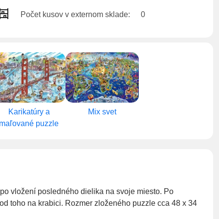
Počet kusov v externom sklade:
0
Karikatúry a
Mix svet
maľované puzzle
po vložení posledného dielika na svoje miesto. Po
k od toho na krabici. Rozmer zloženého puzzle cca 48 x 34