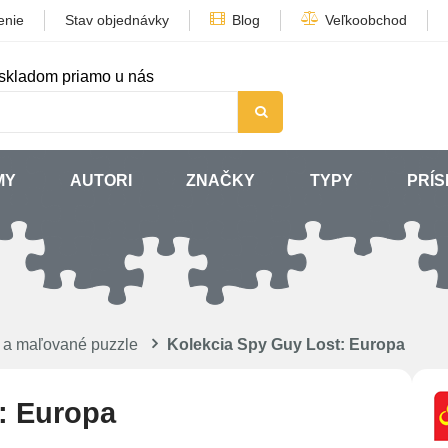
enie
Stav objednávky
Blog
Veľkoobchod
skladom priamo u nás
MY
AUTORI
ZNAČKY
TYPY
PRÍ
y a maľované puzzle
Kolekcia Spy Guy Lost: Europa
: Europa