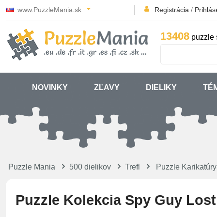
www.PuzzleMania.sk
Registrácia
/
Prihlás
13408
puzzle 
NOVINKY
ZĽAVY
DIELIKY
TÉ
Puzzle Mania
500 dielikov
Trefl
Puzzle Karikatúr
Puzzle Kolekcia Spy Guy Lost