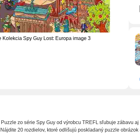
. Puzzle zo série Spy Guy od výrobcu TREFL sľubuje zábavu aj 
 Nájdite 20 rozdielov, ktoré odlišujú poskladaný puzzle obrázo