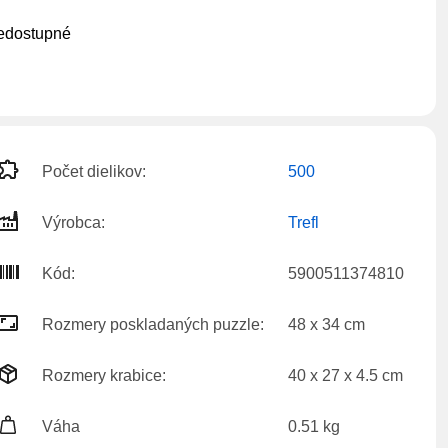
edostupné
Počet dielikov:
500
Výrobca:
Trefl
Kód:
5900511374810
Rozmery poskladaných puzzle:
48 x 34 cm
Rozmery krabice:
40 x 27 x 4.5 cm
Váha
0.51 kg