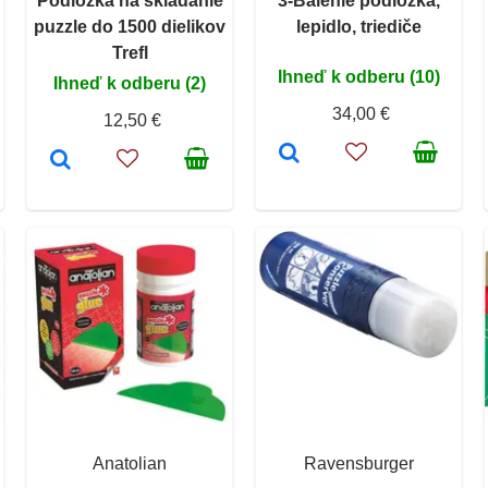
Podložka na skladanie
3-Balenie podložka,
puzzle do 1500 dielikov
lepidlo, triediče
Trefl
Ihneď k odberu (10)
Ihneď k odberu (2)
34,00 €
12,50 €
Anatolian
Ravensburger