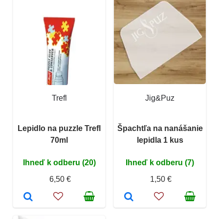
Trefl
Jig&Puz
Lepidlo na puzzle Trefl
Špachtľa na nanášanie
70ml
lepidla 1 kus
Ihneď k odberu (20)
Ihneď k odberu (7)
6,50 €
1,50 €