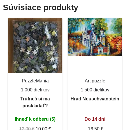
Súvisiace produkty
PuzzleMania
Art puzzle
1 000 dielikov
1 500 dielikov
Trúfneš si ma
Hrad Neuschwanstein
poskladať?
Ihneď k odberu (5)
Do 14 dní
12,00 €
10,00 €
16,50 €