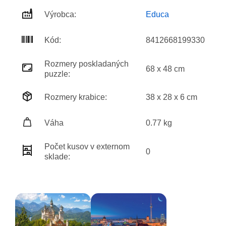
Výrobca:
Educa
Kód:
8412668199330
Rozmery poskladaných
68 x 48 cm
puzzle:
Rozmery krabice:
38 x 28 x 6 cm
Váha
0.77 kg
Počet kusov v externom
0
sklade: