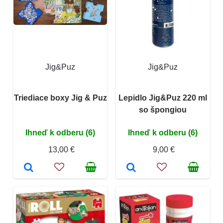
Jig&Puz
Jig&Puz
Triediace boxy Jig & Puz
Lepidlo Jig&Puz 220 ml
so špongiou
Ihneď k odberu (6)
Ihneď k odberu (6)
13,00 €
9,00 €