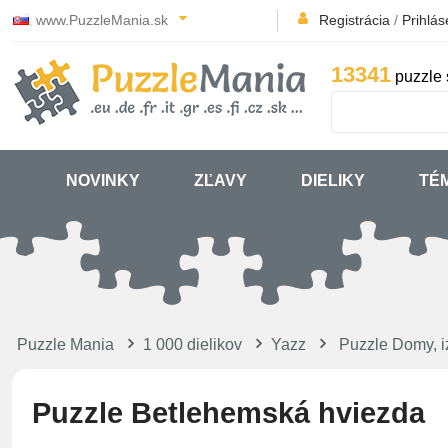
www.PuzzleMania.sk
Registrácia
/
Prihlás
13341
puzzle 
NOVINKY
ZĽAVY
DIELIKY
TÉ
Puzzle Mania
1 000 dielikov
Yazz
Puzzle Domy, i
Puzzle Betlehemská hviezda