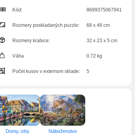
Kód:
8699375067941
Rozmery poskladaných puzzle:
68 x 48 cm
Rozmery krabice:
32 x 23 x 5 cm
Váha
0.72 kg
Počet kusov v externom sklade:
5
Domy, izby
Náboženstvo