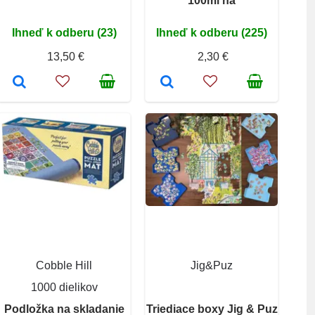
100ml na
Ihneď k odberu (23)
Ihneď k odberu (225)
13,50 €
2,30 €
Cobble Hill
Jig&Puz
1000 dielikov
Podložka na skladanie
Triediace boxy Jig & Puz