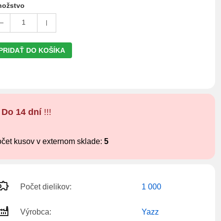
ožstvo
1
PRIDAŤ DO KOŠÍKA
!
Do 14 dní
!!!
čet kusov v externom sklade:
5
Počet dielikov:
1 000
Výrobca:
Yazz