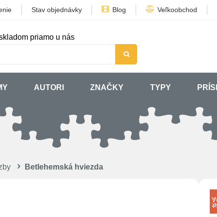
enie
Stav objednávky
Blog
Veľkoobchod
skladom priamo u nás
MY
AUTORI
ZNAČKY
TYPY
PRÍ
zby
Betlehemská hviezda