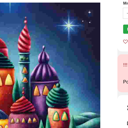
Mn
!!
Po