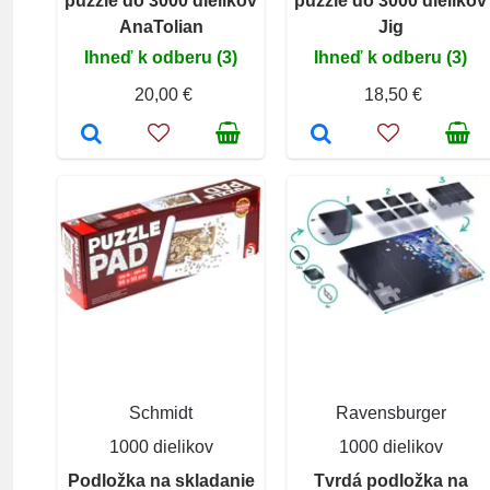
puzzle do 3000 dielikov
puzzle do 3000 dielikov
AnaTolian
Jig
Ihneď k odberu (3)
Ihneď k odberu (3)
20,00 €
18,50 €
Schmidt
Ravensburger
1000 dielikov
1000 dielikov
Podložka na skladanie
Tvrdá podložka na