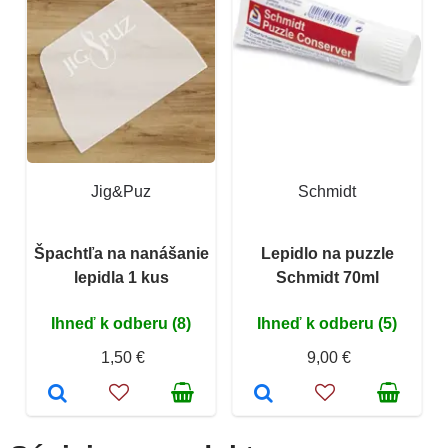
Jig&Puz
Schmidt
Špachtľa na nanášanie
Lepidlo na puzzle
lepidla 1 kus
Schmidt 70ml
Ihneď k odberu (8)
Ihneď k odberu (5)
1,50 €
9,00 €