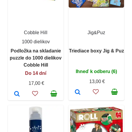
Cobble Hill
Jig&Puz
1000 dielikov
Podložka na skladanie
Triediace boxy Jig & Puz
puzzle do 1000 dielikov
Cobble Hill
Ihneď k odberu (6)
Do 14 dní
13,00 €
17,00 €