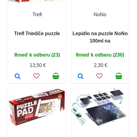
Trefl
NoNo
Trefl Triediče puzzle
Lepidlo na puzzle NoNo
100ml na
Ihneď k odberu (23)
Ihneď k odberu (230)
13,50 €
2,30 €