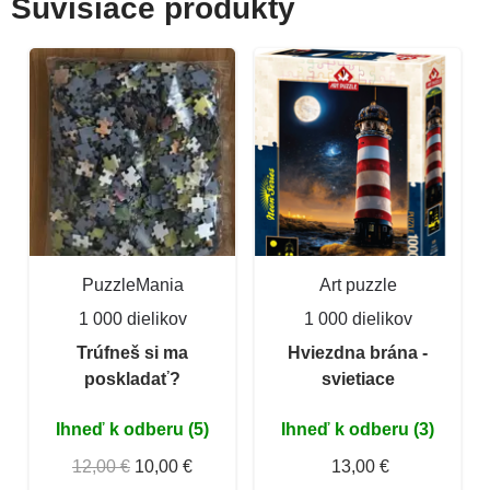
Súvisiace produkty
PuzzleMania
Art puzzle
1 000 dielikov
1 000 dielikov
Trúfneš si ma
Hviezdna brána -
poskladať?
svietiace
Ihneď k odberu (5)
Ihneď k odberu (3)
12,00 €
10,00 €
13,00 €