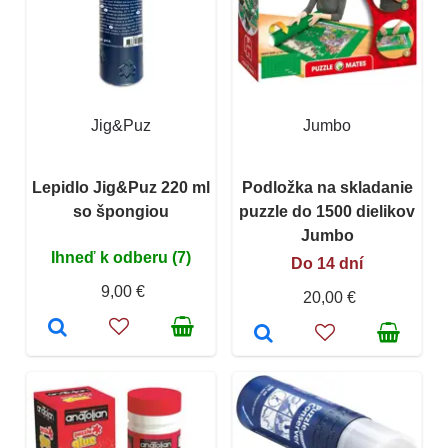
Jig&Puz
Jumbo
Lepidlo Jig&Puz 220 ml
Podložka na skladanie
so špongiou
puzzle do 1500 dielikov
Jumbo
Ihneď k odberu (7)
Do 14 dní
9,00 €
20,00 €