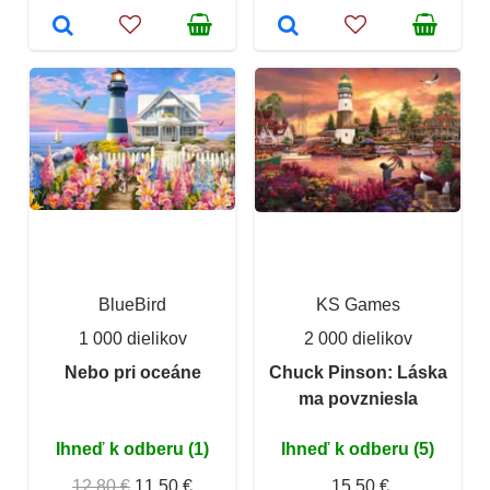
BlueBird
KS Games
1 000 dielikov
2 000 dielikov
Nebo pri oceáne
Chuck Pinson: Láska
ma povzniesla
Ihneď k odberu (1)
Ihneď k odberu (5)
12,80 €
11,50 €
15,50 €