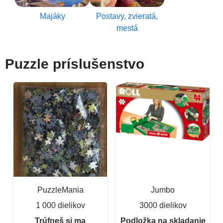
Majáky
Postavy, zvieratá,
mestá
Puzzle príslušenstvo
PuzzleMania
Jumbo
1 000 dielikov
3000 dielikov
Trúfneš si ma
Podložka na skladanie