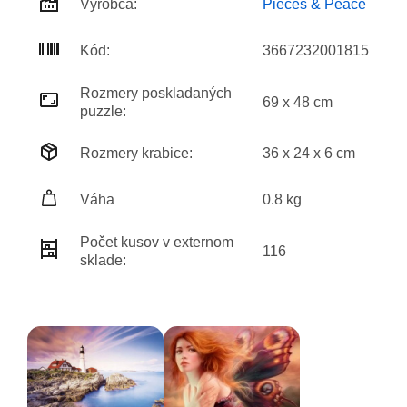
Výrobca:
Pieces & Peace
Kód:
3667232001815
Rozmery poskladaných
69 x 48 cm
puzzle:
Rozmery krabice:
36 x 24 x 6 cm
Váha
0.8 kg
Počet kusov v externom
116
sklade: