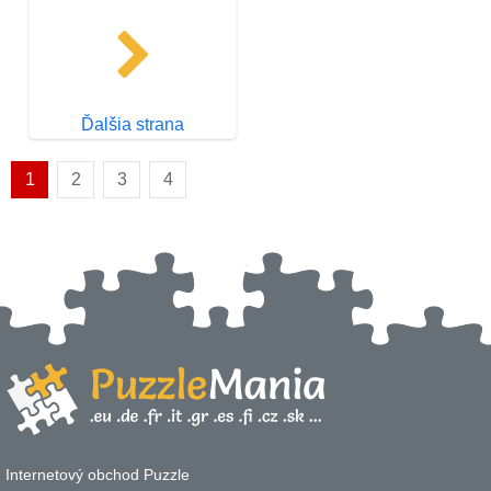
Ďalšia strana
1
2
3
4
Internetový obchod Puzzle