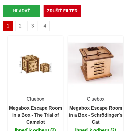
1
2
3
4
Cluebox
Cluebox
Megabox Escape Room
Megabox Escape Room
in a Box - The Trial of
in a Box - Schrödinger's
Camelot
Cat
Ihneď k odberu (2)
Ihneď k odberu (2)