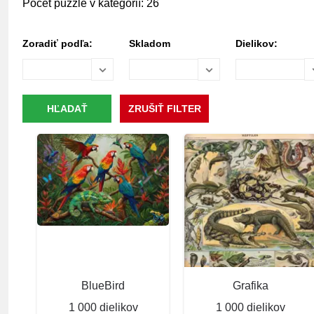
Počet puzzle v kategórií: 26
Zoradiť podľa:
Skladom
Dielikov:
BlueBird
Grafika
1 000 dielikov
1 000 dielikov