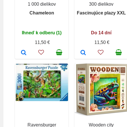
1 000 dielikov
300 dielikov
Chameleon
Fascinujúce plazy XXL
Ihneď k odberu (1)
Do 14 dní
11,50 €
11,50 €
Ravensburger
Wooden city