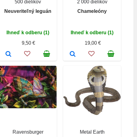
500 dielikov
2 000 dielikov
Neuveriteľný leguán
Chameleóny
Ihneď k odberu (1)
Ihneď k odberu (1)
9,50 €
19,00 €
Ravensburger
Metal Earth