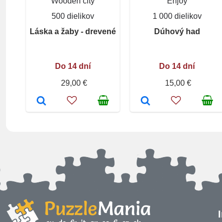
Wooden city
Enjoy
500 dielikov
1 000 dielikov
Láska a žaby - drevené
Dúhový had
Do 14 dní
Do 14 dní
29,00 €
15,00 €