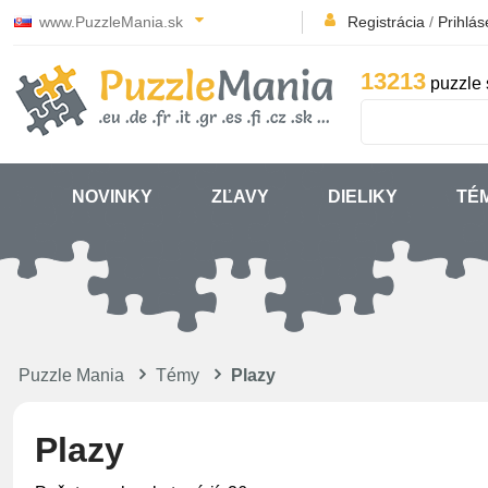
www.PuzzleMania.sk
Registrácia
/
Prihlás
13213
puzzle 
NOVINKY
ZĽAVY
DIELIKY
TÉ
Puzzle Mania
Témy
Plazy
Plazy