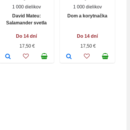
1 000 dielikov
1 000 dielikov
David Mateu:
Dom a korytnačka
Salamander svetla
Do 14 dní
Do 14 dní
17,50 €
17,50 €