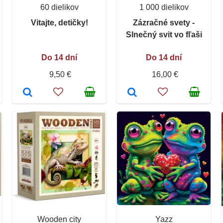
60 dielikov
1 000 dielikov
Vitajte, detičky!
Zázračné svety -
Slnečný svit vo fľaši
Do 14 dní
Do 14 dní
9,50 €
16,00 €
Wooden city
Yazz