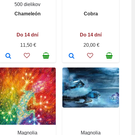
500 dielikov
Chameleón
Cobra
Do 14 dní
Do 14 dní
11,50 €
20,00 €
Magnolia
Magnolia