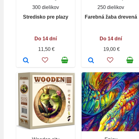
300 dielikov
250 dielikov
Stredisko pre plazy
Farebná žaba drevená
Do 14 dní
Do 14 dní
11,50 €
19,00 €