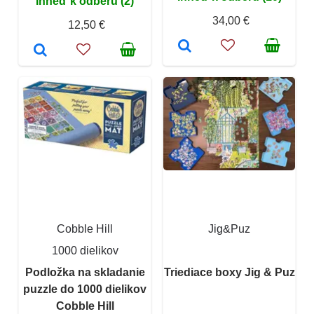
Ihneď k odberu (2)
34,00 €
12,50 €
Cobble Hill
Jig&Puz
1000 dielikov
Podložka na skladanie
Triediace boxy Jig & Puz
puzzle do 1000 dielikov
Cobble Hill