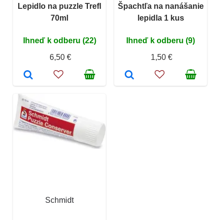
Lepidlo na puzzle Trefl
Špachtľa na nanášanie
70ml
lepidla 1 kus
Ihneď k odberu (22)
Ihneď k odberu (9)
6,50 €
1,50 €
Schmidt