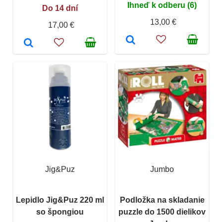
Ihneď k odberu (6)
Do 14 dní
13,00 €
17,00 €
Jig&Puz
Jumbo
Lepidlo Jig&Puz 220 ml
Podložka na skladanie
so špongiou
puzzle do 1500 dielikov