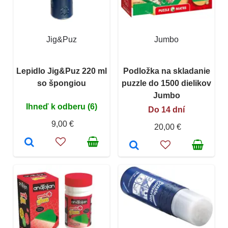
Jig&Puz
Jumbo
Lepidlo Jig&Puz 220 ml
Podložka na skladanie
so špongiou
puzzle do 1500 dielikov
Jumbo
Ihneď k odberu (6)
Do 14 dní
9,00 €
20,00 €