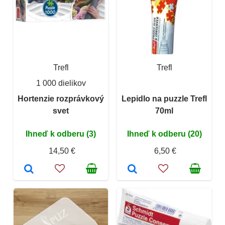
Trefl
Trefl
1 000 dielikov
Hortenzie rozprávkový
Lepidlo na puzzle Trefl
svet
70ml
Ihneď k odberu (3)
Ihneď k odberu (20)
14,50 €
6,50 €