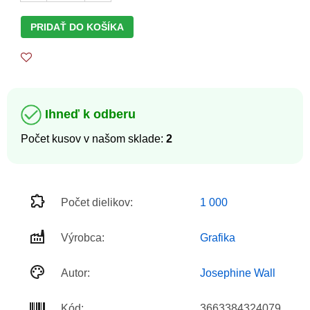
PRIDAŤ DO KOŠÍKA
Ihneď k odberu
Počet kusov v našom sklade:
2
Počet dielikov:
1 000
Výrobca:
Grafika
Autor:
Josephine Wall
Kód:
3663384324079