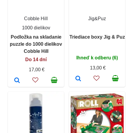
Cobble Hill
Jig&Puz
1000 dielikov
Podložka na skladanie
Triediace boxy Jig & Puz
puzzle do 1000 dielikov
Cobble Hill
Ihneď k odberu (6)
Do 14 dní
13,00 €
17,00 €