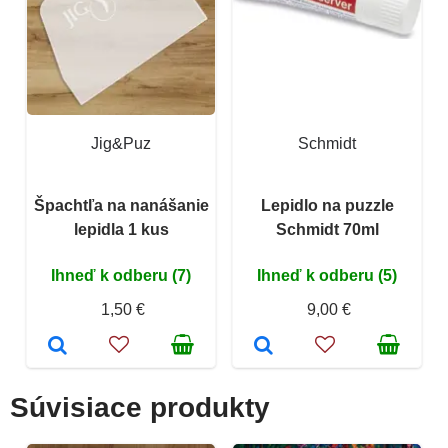
Jig&Puz
Schmidt
Špachtľa na nanášanie
Lepidlo na puzzle
lepidla 1 kus
Schmidt 70ml
Ihneď k odberu (7)
Ihneď k odberu (5)
1,50 €
9,00 €
Súvisiace produkty