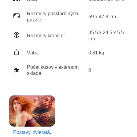
Rozmery poskladaných
69 x 47.8 cm
puzzle:
35.5 x 24.5 x 5.5
Rozmery krabice:
cm
Váha
0.81 kg
Počet kusov v externom
0
sklade:
Postavy, zvieratá,