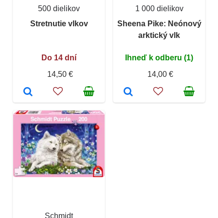
500 dielikov
1 000 dielikov
Stretnutie vlkov
Sheena Pike: Neónový
arktický vlk
Do 14 dní
Ihneď k odberu (1)
14,50 €
14,00 €
Schmidt