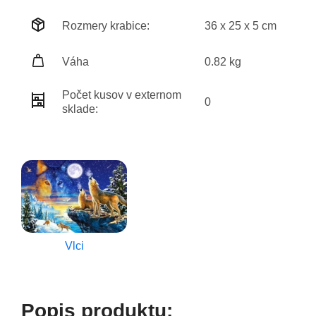
Rozmery krabice:
36 x 25 x 5 cm
Váha
0.82 kg
Počet kusov v externom
0
sklade:
Vlci
Popis produktu: