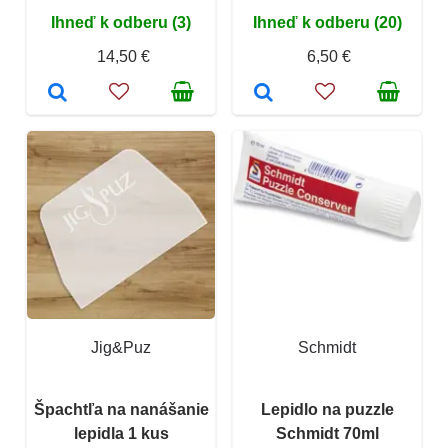
Ihneď k odberu (3)
Ihneď k odberu (20)
14,50 €
6,50 €
Jig&Puz
Schmidt
Špachtľa na nanášanie
Lepidlo na puzzle
lepidla 1 kus
Schmidt 70ml