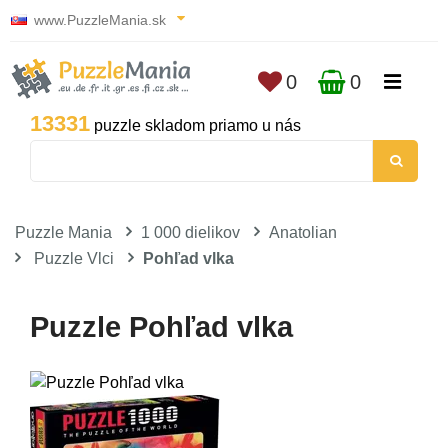
www.PuzzleMania.sk
0
0
13331
puzzle skladom priamo u nás
Puzzle Mania
1 000 dielikov
Anatolian
Puzzle Vlci
Pohľad vlka
Puzzle Pohľad vlka