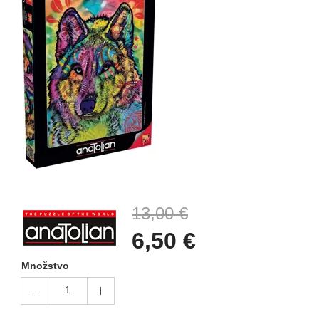
13,00 €
6,50 €
Množstvo
1