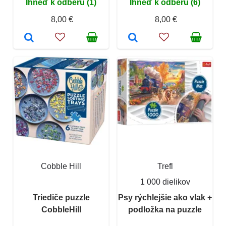
Ihneď k odberu (1)
Ihneď k odberu (6)
8,00 €
8,00 €
Cobble Hill
Trefl
1 000 dielikov
Triediče puzzle
Psy rýchlejšie ako vlak +
CobbleHill
podložka na puzzle