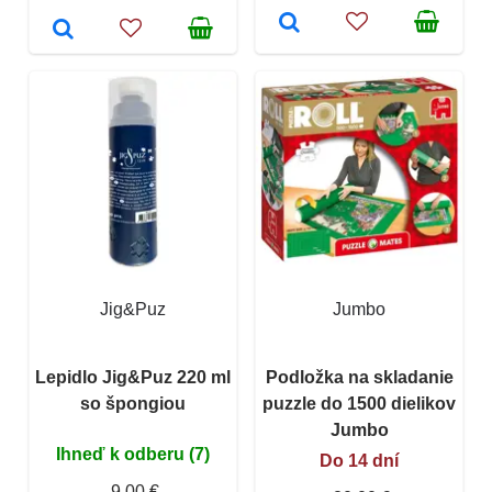
Jig&Puz
Jumbo
Lepidlo Jig&Puz 220 ml
Podložka na skladanie
so špongiou
puzzle do 1500 dielikov
Jumbo
Ihneď k odberu (7)
Do 14 dní
9,00 €