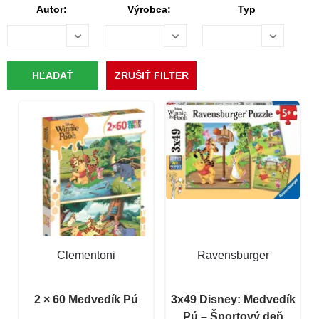
Autor:
Výrobca:
Typ
Clementoni
Ravensburger
2 × 60 Medvedík Pú
3x49 Disney: Medvedík
Pú – Športový deň