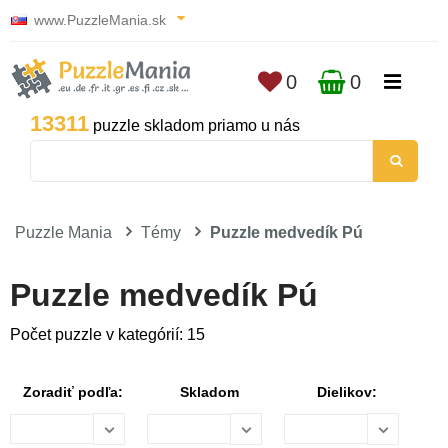
www.PuzzleMania.sk
0
0
13311
puzzle skladom priamo u nás
Puzzle Mania
Témy
Puzzle medvedík Pú
Puzzle medvedík Pú
Počet puzzle v kategórií: 15
Zoradiť podľa:
Skladom
Dielikov: