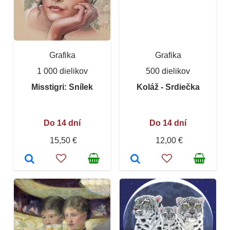
Grafika
Grafika
1 000 dielikov
500 dielikov
Misstigri: Snílek
Koláž - Srdiečka
Do 14 dní
Do 14 dní
15,50 €
12,00 €