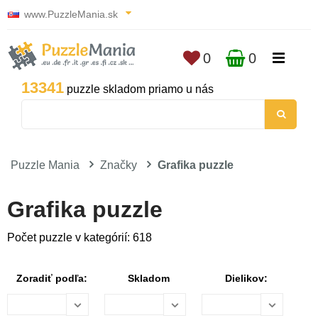
www.PuzzleMania.sk
0
0
13341
puzzle skladom priamo u nás
Puzzle Mania
Značky
Grafika puzzle
Grafika puzzle
Počet puzzle v kategórií: 618
Zoradiť podľa:
Skladom
Dielikov: