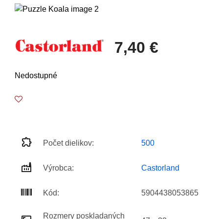
7,40 €
Nedostupné
Počet dielikov:
500
Výrobca:
Castorland
Kód:
5904438053865
Rozmery poskladaných