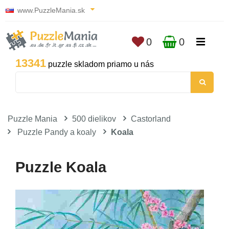
www.PuzzleMania.sk
0
0
13341
puzzle skladom priamo u nás
Puzzle Mania
500 dielikov
Castorland
Puzzle Pandy a koaly
Koala
Puzzle Koala