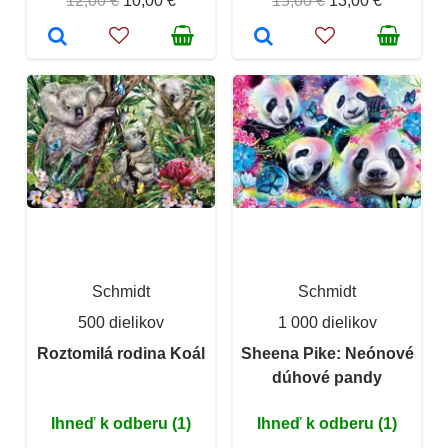
12,00 €
10,00 €
15,00 €
13,00 €
Schmidt
Schmidt
500 dielikov
1 000 dielikov
Roztomilá rodina Koál
Sheena Pike: Neónové
dúhové pandy
Ihneď k odberu (1)
Ihneď k odberu (1)