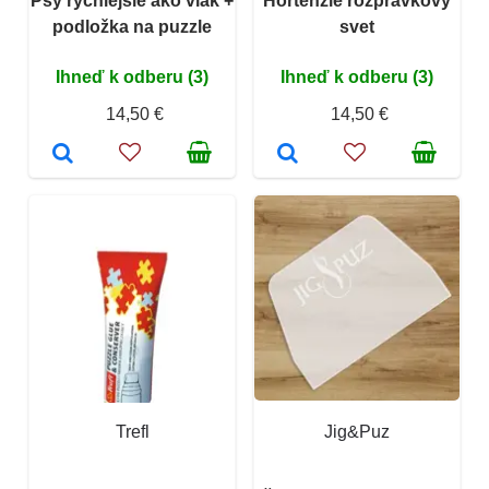
Psy rýchlejšie ako vlak +
Hortenzie rozprávkový
podložka na puzzle
svet
Ihneď k odberu (3)
Ihneď k odberu (3)
14,50 €
14,50 €
Trefl
Jig&Puz