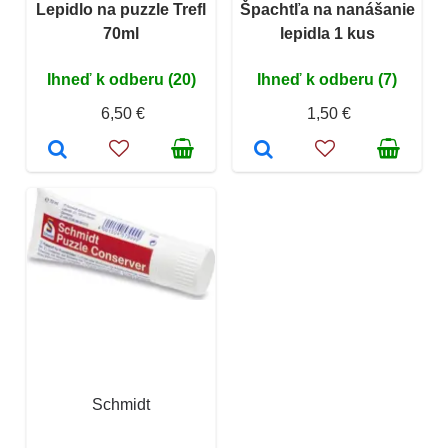
Lepidlo na puzzle Trefl
Špachtľa na nanášanie
70ml
lepidla 1 kus
Ihneď k odberu (20)
Ihneď k odberu (7)
6,50 €
1,50 €
Schmidt