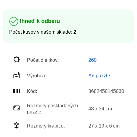
Ihneď k odberu
Počet kusov v našom sklade:
2
Počet dielikov:
260
Výrobca:
Art puzzle
Kód:
8682450145030
Rozmery poskladaných
48 x 34 cm
puzzle:
Rozmery krabice:
27 x 19 x 6 cm