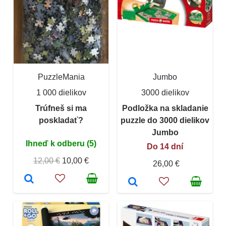
PuzzleMania
Jumbo
1 000 dielikov
3000 dielikov
Trúfneš si ma
Podložka na skladanie
poskladať?
puzzle do 3000 dielikov
Jumbo
Ihneď k odberu (5)
Do 14 dní
12,00 €
10,00 €
26,00 €