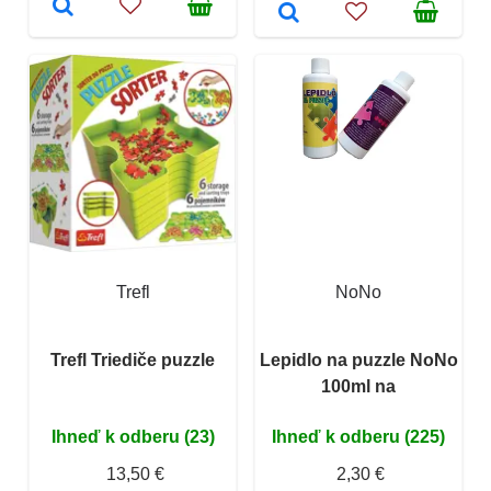
Trefl
NoNo
Trefl Triediče puzzle
Lepidlo na puzzle NoNo
100ml na
Ihneď k odberu (23)
Ihneď k odberu (225)
13,50 €
2,30 €