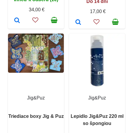
Do 14 dní
34,00 €
17,00 €
Jig&Puz
Jig&Puz
Triediace boxy Jig & Puz
Lepidlo Jig&Puz 220 ml
so špongiou