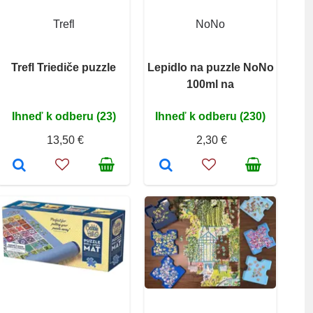
Trefl
NoNo
Trefl Triediče puzzle
Lepidlo na puzzle NoNo
100ml na
Ihneď k odberu (23)
Ihneď k odberu (230)
13,50 €
2,30 €