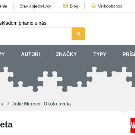
enie
Stav objednávky
Blog
Veľkoobchod
skladom priamo u nás
MY
AUTORI
ZNAČKY
TYPY
PRÍ
ňa
Julie Mercier: Okolo sveta
veta