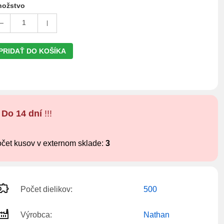
ožstvo
1
PRIDAŤ DO KOŠÍKA
!
Do 14 dní
!!!
čet kusov v externom sklade:
3
Počet dielikov:
500
Výrobca:
Nathan