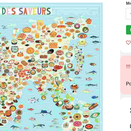
Mn
!!
Po