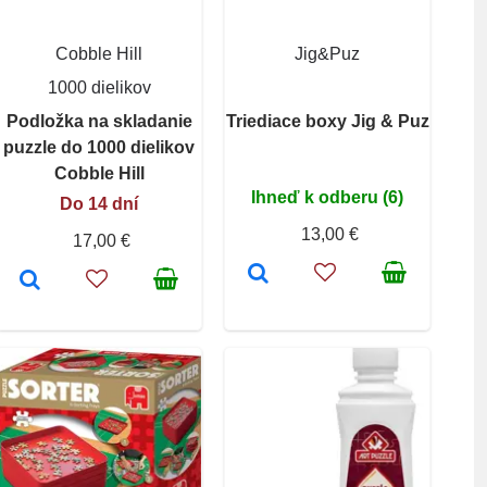
Cobble Hill
Jig&Puz
1000 dielikov
Podložka na skladanie
Triediace boxy Jig & Puz
puzzle do 1000 dielikov
Cobble Hill
Ihneď k odberu (6)
Do 14 dní
13,00 €
17,00 €