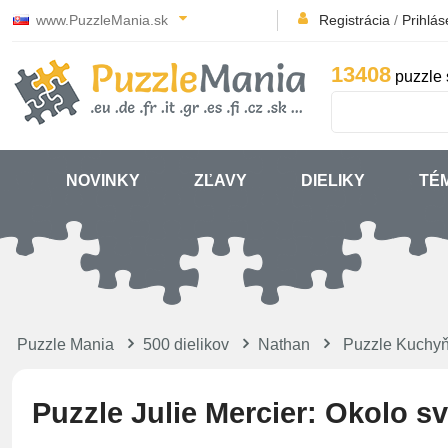
www.PuzzleMania.sk
Registrácia
/
Prihlás
13408
puzzle 
NOVINKY
ZĽAVY
DIELIKY
TÉ
Puzzle Mania
500 dielikov
Nathan
Puzzle Kuchy
Puzzle Julie Mercier: Okolo s