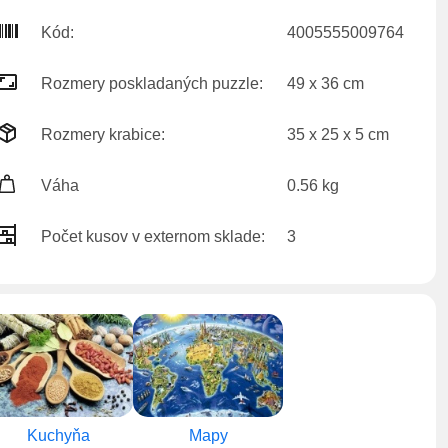
Kód:
4005555009764
Rozmery poskladaných puzzle:
49 x 36 cm
Rozmery krabice:
35 x 25 x 5 cm
Váha
0.56 kg
Počet kusov v externom sklade:
3
Kuchyňa
Mapy