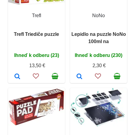
Trefl
NoNo
Trefl Triediče puzzle
Lepidlo na puzzle NoNo
100ml na
Ihneď k odberu (23)
Ihneď k odberu (230)
13,50 €
2,30 €