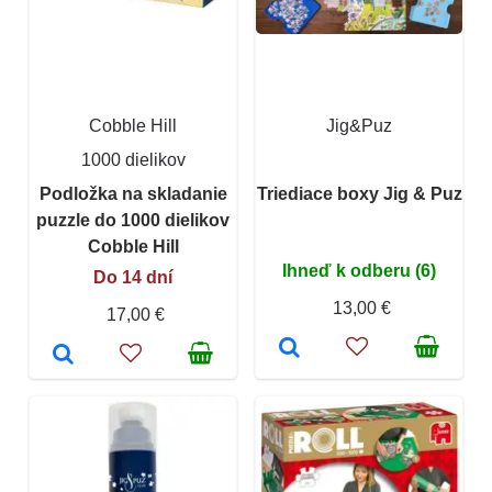
Cobble Hill
Jig&Puz
1000 dielikov
Podložka na skladanie
Triediace boxy Jig & Puz
puzzle do 1000 dielikov
Cobble Hill
Ihneď k odberu (6)
Do 14 dní
13,00 €
17,00 €