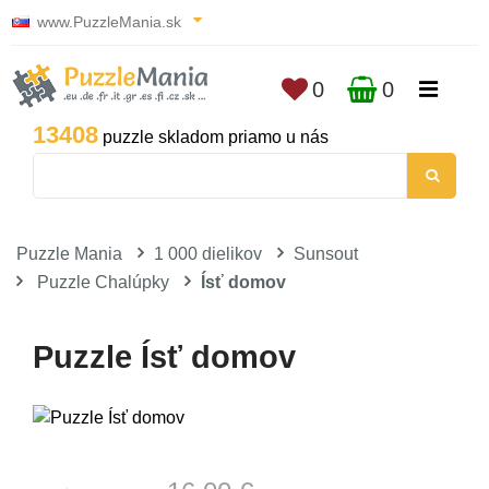
www.PuzzleMania.sk
0
0
13408
puzzle skladom priamo u nás
Puzzle Mania
1 000 dielikov
Sunsout
Puzzle Chalúpky
Ísť domov
Puzzle Ísť domov