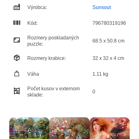
Výrobca:
Sunsout
Kód:
796780319196
Rozmery poskladaných
68.5 x 50.8 cm
puzzle:
Rozmery krabice:
32 x 32 x 4 cm
Váha
1.11 kg
Počet kusov v externom
0
sklade: