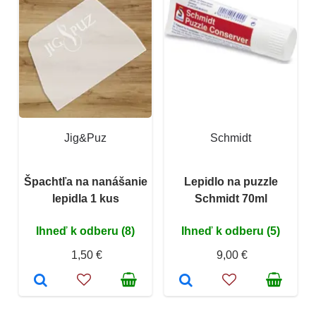
Jig&Puz
Schmidt
Špachtľa na nanášanie
Lepidlo na puzzle
lepidla 1 kus
Schmidt 70ml
Ihneď k odberu (8)
Ihneď k odberu (5)
1,50 €
9,00 €