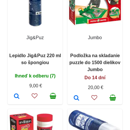
Jig&Puz
Jumbo
Lepidlo Jig&Puz 220 ml
Podložka na skladanie
so špongiou
puzzle do 1500 dielikov
Jumbo
Ihneď k odberu (7)
Do 14 dní
9,00 €
20,00 €