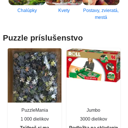
Chalúpky
Kvety
Postavy, zvieratá,
mestá
Puzzle príslušenstvo
PuzzleMania
Jumbo
1 000 dielikov
3000 dielikov
Trúfneš si ma
Podložka na skladanie