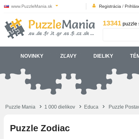
www.PuzzleMania.sk
Registrácia
/
Prihlás
13341
puzzle 
NOVINKY
ZĽAVY
DIELIKY
TÉ
Puzzle Mania
1 000 dielikov
Educa
Puzzle Postav
Puzzle Zodiac