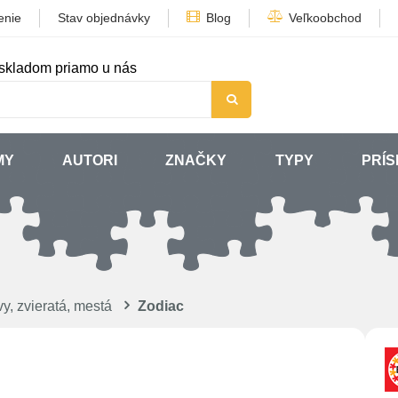
enie
Stav objednávky
Blog
Veľkoobchod
skladom priamo u nás
MY
AUTORI
ZNAČKY
TYPY
PRÍ
y, zvieratá, mestá
Zodiac