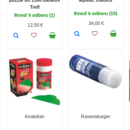
puzzle do 1500 dielikov
lepidlo, triediče
Trefl
Ihneď k odberu (10)
Ihneď k odberu (1)
34,00 €
12,50 €
Anatolian
Ravensburger