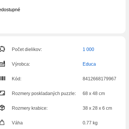
edostupné
Počet dielikov:
1 000
Výrobca:
Educa
Kód:
8412668179967
Rozmery poskladaných puzzle:
68 x 48 cm
Rozmery krabice:
38 x 28 x 6 cm
Váha
0.77 kg