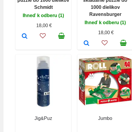
puzzle do 1000 dielikov
skladanie puzzle do
Schmidt
1000 dielikov
Ravensburger
Ihneď k odberu (1)
Ihneď k odberu (1)
18,00 €
18,00 €
Jig&Puz
Jumbo