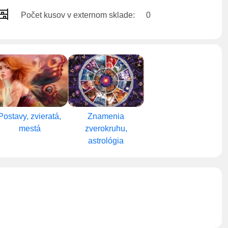
Počet kusov v externom sklade:
0
Postavy, zvieratá,
Znamenia
mestá
zverokruhu,
astrológia