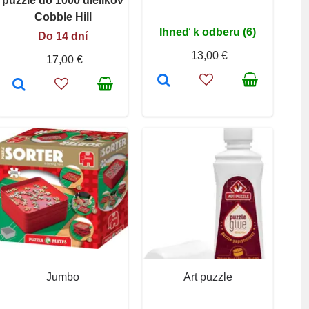
puzzle do 1000 dielikov
Cobble Hill
Ihneď k odberu (6)
Do 14 dní
13,00 €
17,00 €
Jumbo
Art puzzle