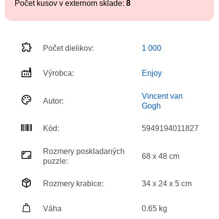
Počet kusov v externom sklade:
8
Počet dielikov:
1 000
Výrobca:
Enjoy
Vincent van
Autor:
Gogh
Kód:
5949194011827
Rozmery poskladaných
68 x 48 cm
puzzle:
Rozmery krabice:
34 x 24 x 5 cm
Váha
0.65 kg