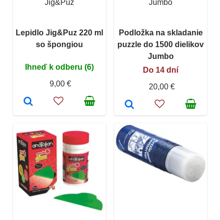
Jig&Puz
Jumbo
Lepidlo Jig&Puz 220 ml
Podložka na skladanie
so špongiou
puzzle do 1500 dielikov
Jumbo
Ihneď k odberu (6)
Do 14 dní
9,00 €
20,00 €