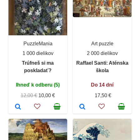
PuzzleMania
Art puzzle
1 000 dielikov
2 000 dielikov
Trúfneš si ma
Raffael Santi: Aténska
poskladať?
škola
Ihneď k odberu (5)
Do 14 dní
12,00 €
10,00 €
17,50 €