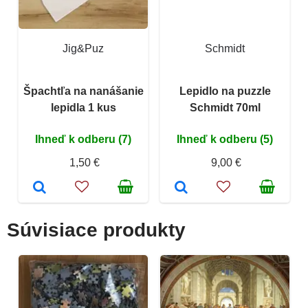
Jig&Puz
Schmidt
Špachtľa na nanášanie
Lepidlo na puzzle
lepidla 1 kus
Schmidt 70ml
Ihneď k odberu (7)
Ihneď k odberu (5)
1,50 €
9,00 €
Súvisiace produkty