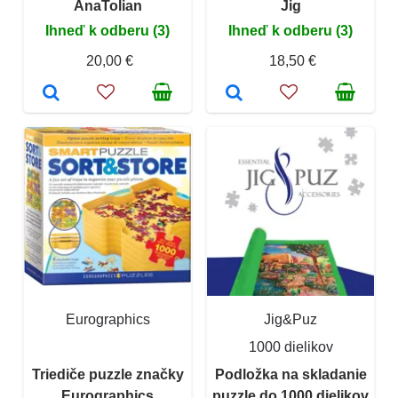
AnaTolian
Jig
Ihneď k odberu (3)
Ihneď k odberu (3)
20,00 €
18,50 €
Eurographics
Jig&Puz
1000 dielikov
Triediče puzzle značky
Podložka na skladanie
Eurographics
puzzle do 1000 dielikov