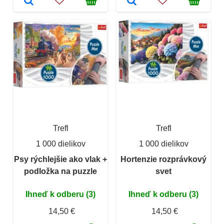
Trefl
Trefl
1 000 dielikov
1 000 dielikov
Psy rýchlejšie ako vlak +
Hortenzie rozprávkový
podložka na puzzle
svet
Ihneď k odberu (3)
Ihneď k odberu (3)
14,50 €
14,50 €