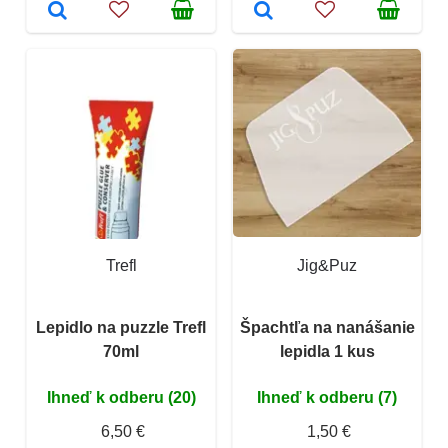
Trefl
Jig&Puz
Lepidlo na puzzle Trefl
Špachtľa na nanášanie
70ml
lepidla 1 kus
Ihneď k odberu (20)
Ihneď k odberu (7)
6,50 €
1,50 €