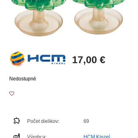
17,00 €
Nedostupné
Počet dielikov:
69
Výrobca:
HCM Kinzel