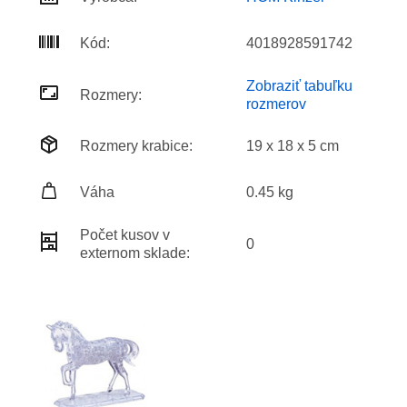
Kód:
4018928591742
Zobraziť tabuľku
Rozmery:
rozmerov
Rozmery krabice:
19 x 18 x 5 cm
Váha
0.45 kg
Počet kusov v
0
externom sklade: