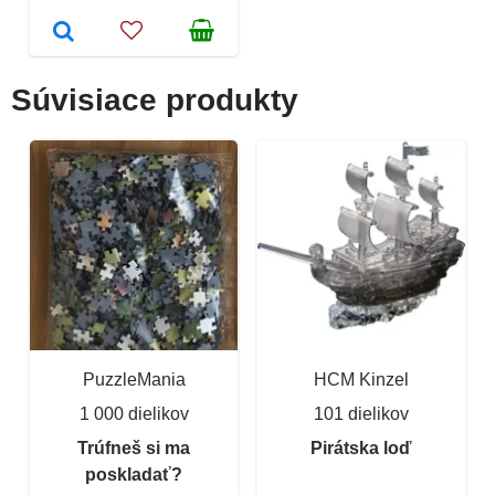
Súvisiace produkty
PuzzleMania
HCM Kinzel
1 000 dielikov
101 dielikov
Trúfneš si ma
Pirátska loď
poskladať?