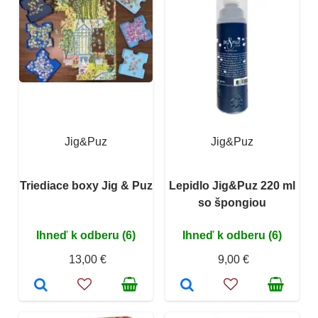
Jig&Puz
Jig&Puz
Triediace boxy Jig & Puz
Lepidlo Jig&Puz 220 ml
so špongiou
Ihneď k odberu (6)
Ihneď k odberu (6)
13,00 €
9,00 €