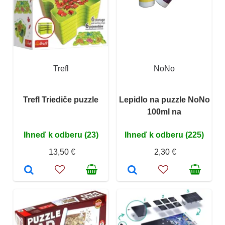
Trefl
NoNo
Trefl Triediče puzzle
Lepidlo na puzzle NoNo
100ml na
Ihneď k odberu (23)
Ihneď k odberu (225)
13,50 €
2,30 €