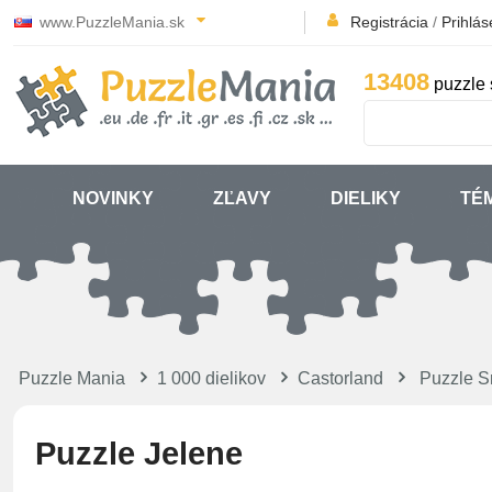
www.PuzzleMania.sk
Registrácia
/
Prihlás
13408
puzzle 
NOVINKY
ZĽAVY
DIELIKY
TÉ
Puzzle Mania
1 000 dielikov
Castorland
Puzzle S
Puzzle Jelene