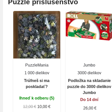
Puzzle príslušenstvo
PuzzleMania
Jumbo
1 000 dielikov
3000 dielikov
Trúfneš si ma
Podložka na skladanie
poskladať?
puzzle do 3000 dielikov
Jumbo
Ihneď k odberu (5)
Do 14 dní
12,00 €
10,00 €
26,00 €