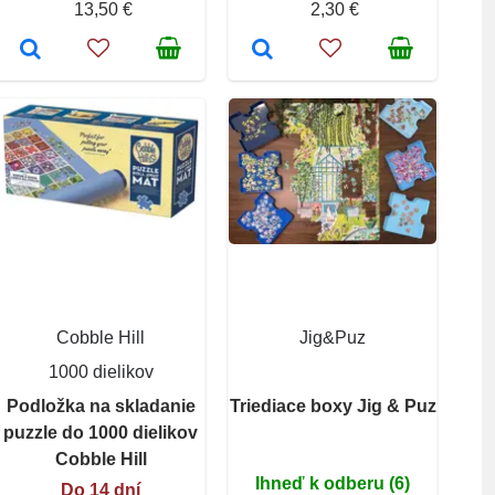
13,50 €
2,30 €
Cobble Hill
Jig&Puz
1000 dielikov
Podložka na skladanie
Triediace boxy Jig & Puz
puzzle do 1000 dielikov
Cobble Hill
Ihneď k odberu (6)
Do 14 dní