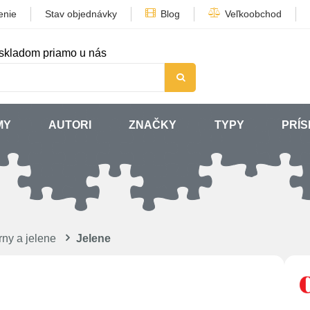
enie
Stav objednávky
Blog
Veľkoobchod
skladom priamo u nás
MY
AUTORI
ZNAČKY
TYPY
PRÍ
rny a jelene
Jelene