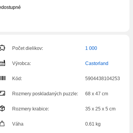
edostupné
Počet dielikov:
1 000
Výrobca:
Castorland
Kód:
5904438104253
Rozmery poskladaných puzzle:
68 x 47 cm
Rozmery krabice:
35 x 25 x 5 cm
Váha
0.61 kg