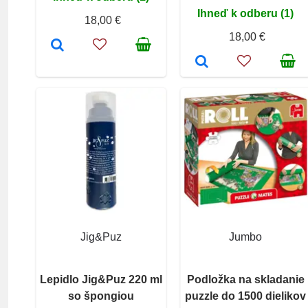
Ihneď k odberu (1)
18,00 €
18,00 €
Jig&Puz
Jumbo
Lepidlo Jig&Puz 220 ml
Podložka na skladanie
so špongiou
puzzle do 1500 dielikov