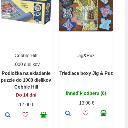
Cobble Hill
Jig&Puz
1000 dielikov
Podložka na skladanie
Triediace boxy Jig & Puz
puzzle do 1000 dielikov
Cobble Hill
Ihneď k odberu (6)
Do 14 dní
13,00 €
17,00 €