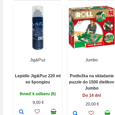
Jig&Puz
Jumbo
Lepidlo Jig&Puz 220 ml
Podložka na skladanie
so špongiou
puzzle do 1500 dielikov
Jumbo
Ihneď k odberu (6)
Do 14 dní
9,00 €
20,00 €