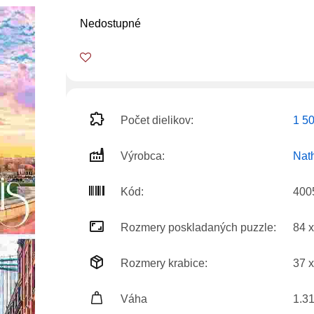
Nedostupné
Počet dielikov:
1 5
Výrobca:
Nat
Kód:
400
Rozmery poskladaných puzzle:
84 
Rozmery krabice:
37 x
Váha
1.31