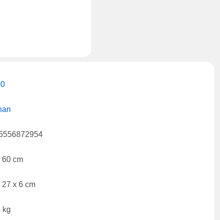
00
han
5556872954
x 60 cm
 27 x 6 cm
 kg