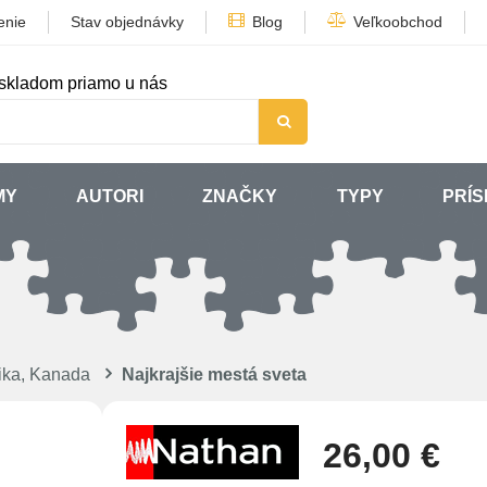
enie
Stav objednávky
Blog
Veľkoobchod
skladom priamo u nás
MY
AUTORI
ZNAČKY
TYPY
PRÍ
ika, Kanada
Najkrajšie mestá sveta
26,00 €