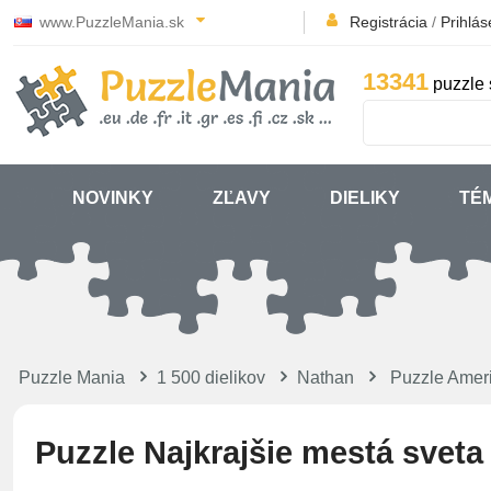
www.PuzzleMania.sk
Registrácia
/
Prihlás
13341
puzzle 
NOVINKY
ZĽAVY
DIELIKY
TÉ
Puzzle Mania
1 500 dielikov
Nathan
Puzzle Amer
Puzzle Najkrajšie mestá sveta