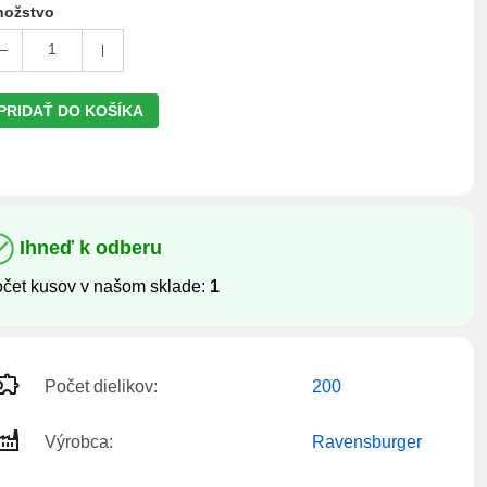
ožstvo
1
PRIDAŤ DO KOŠÍKA
Ihneď k odberu
čet kusov v našom sklade:
1
Počet dielikov:
200
Výrobca:
Ravensburger