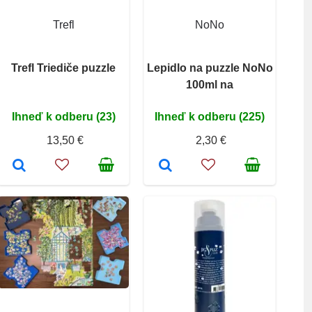
Trefl
NoNo
Trefl Triediče puzzle
Lepidlo na puzzle NoNo
100ml na
Ihneď k odberu (23)
Ihneď k odberu (225)
13,50 €
2,30 €