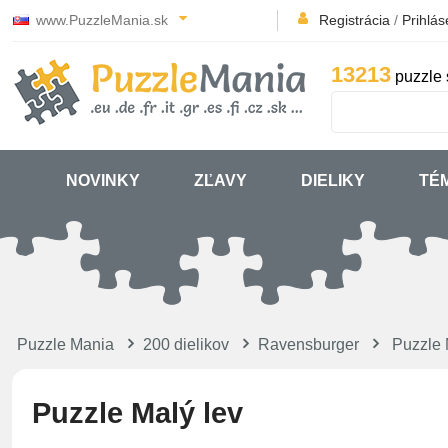
www.PuzzleMania.sk
Registrácia
/
Prihlás
13213
puzzle 
NOVINKY
ZĽAVY
DIELIKY
TÉ
Puzzle Mania
200 dielikov
Ravensburger
Puzzle 
Puzzle Malý lev