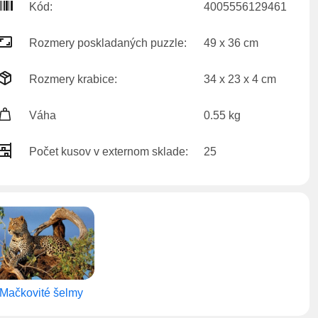
Kód:
4005556129461
Rozmery poskladaných puzzle:
49 x 36 cm
Rozmery krabice:
34 x 23 x 4 cm
Váha
0.55 kg
Počet kusov v externom sklade:
25
Mačkovité šelmy