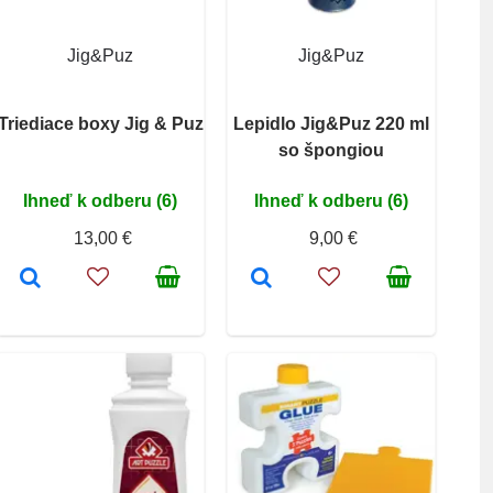
Jig&Puz
Jig&Puz
Triediace boxy Jig & Puz
Lepidlo Jig&Puz 220 ml
so špongiou
Ihneď k odberu (6)
Ihneď k odberu (6)
13,00 €
9,00 €