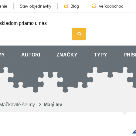
enie
Stav objednávky
Blog
Veľkoobchod
skladom priamo u nás
MY
AUTORI
ZNAČKY
TYPY
PRÍ
Mačkovité šelmy
Malý lev