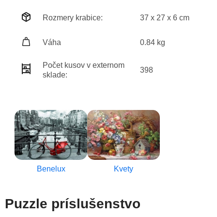
Rozmery krabice:
37 x 27 x 6 cm
Váha
0.84 kg
Počet kusov v externom
398
sklade:
Benelux
Kvety
Puzzle príslušenstvo