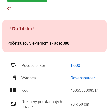
!!!
Do 14 dní
!!!
Počet kusov v externom sklade:
398
Počet dielikov:
1 000
Výrobca:
Ravensburger
Kód:
4005555008514
Rozmery poskladaných
70 x 50 cm
puzzle: