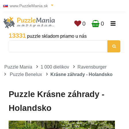
www.PuzzleMania.sk
0
0
13331
puzzle skladom priamo u nás
Puzzle Mania
1 000 dielikov
Ravensburger
Puzzle Benelux
Krásne záhrady - Holandsko
Puzzle Krásne záhrady -
Holandsko