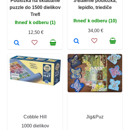
Podložka na skladanie
3-Balenie podložka,
puzzle do 1500 dielikov
lepidlo, triediče
Trefl
Ihneď k odberu (10)
Ihneď k odberu (1)
34,00 €
12,50 €
Cobble Hill
Jig&Puz
1000 dielikov