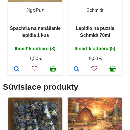
Jig&Puz
Schmidt
Špachtľa na nanášanie
Lepidlo na puzzle
lepidla 1 kus
Schmidt 70ml
Ihneď k odberu (8)
Ihneď k odberu (5)
1,50 €
9,00 €
Súvisiace produkty