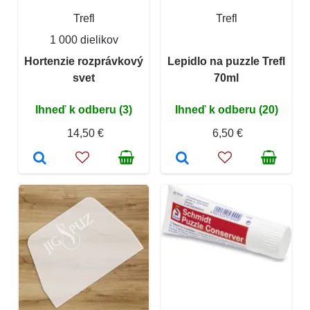
Trefl
Trefl
1 000 dielikov
Hortenzie rozprávkový
Lepidlo na puzzle Trefl
svet
70ml
Ihneď k odberu (3)
Ihneď k odberu (20)
14,50 €
6,50 €