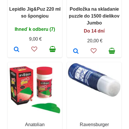
Lepidlo Jig&Puz 220 ml
Podložka na skladanie
so špongiou
puzzle do 1500 dielikov
Jumbo
Ihneď k odberu (7)
Do 14 dní
9,00 €
20,00 €
Anatolian
Ravensburger