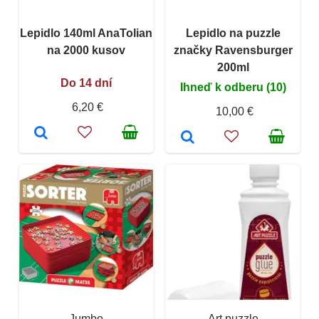
Lepidlo 140ml AnaTolian
Lepidlo na puzzle
na 2000 kusov
značky Ravensburger
200ml
Do 14 dní
Ihneď k odberu (10)
6,20 €
10,00 €
Jumbo
Art puzzle