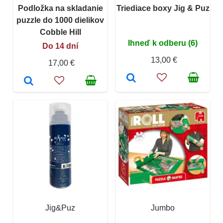
Podložka na skladanie
Triediace boxy Jig & Puz
puzzle do 1000 dielikov
Cobble Hill
Ihneď k odberu (6)
Do 14 dní
13,00 €
17,00 €
Jig&Puz
Jumbo