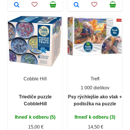
Cobble Hill
Trefl
1 000 dielikov
Triediče puzzle
Psy rýchlejšie ako vlak +
CobbleHill
podložka na puzzle
Ihneď k odberu (5)
Ihneď k odberu (3)
15,00 €
14,50 €