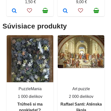
1,50 €
9,00 €
Súvisiace produkty
PuzzleMania
Art puzzle
1 000 dielikov
2 000 dielikov
Trúfneš si ma
Raffael Santi: Aténska
poskladať?
škola