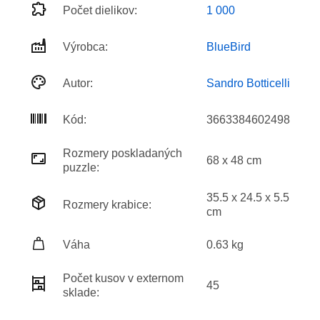
Počet dielikov:
1 000
Výrobca:
BlueBird
Autor:
Sandro Botticelli
Kód:
3663384602498
Rozmery poskladaných
68 x 48 cm
puzzle:
35.5 x 24.5 x 5.5
Rozmery krabice:
cm
Váha
0.63 kg
Počet kusov v externom
45
sklade: