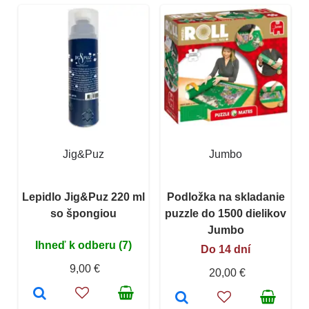
Jig&Puz
Jumbo
Lepidlo Jig&Puz 220 ml
Podložka na skladanie
so špongiou
puzzle do 1500 dielikov
Jumbo
Ihneď k odberu (7)
Do 14 dní
9,00 €
20,00 €