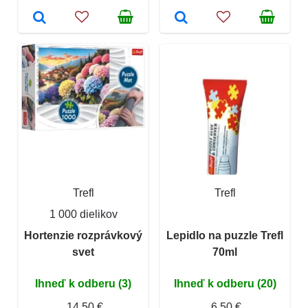
Trefl
Trefl
1 000 dielikov
Hortenzie rozprávkový
Lepidlo na puzzle Trefl
svet
70ml
Ihneď k odberu (3)
Ihneď k odberu (20)
14,50 €
6,50 €