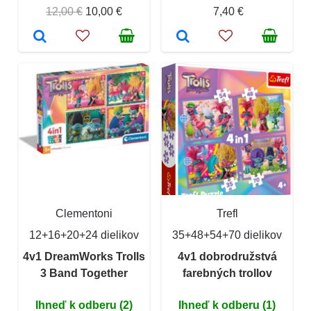
12,00 €
10,00 €
7,40 €
Clementoni
Trefl
12+16+20+24 dielikov
35+48+54+70 dielikov
4v1 DreamWorks Trolls
4v1 dobrodružstvá
3 Band Together
farebných trollov
Ihneď k odberu (2)
Ihneď k odberu (1)