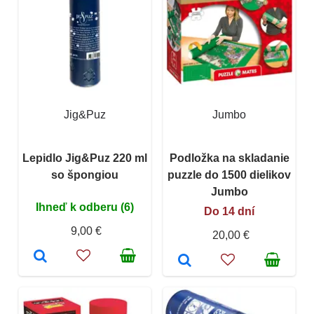
Jig&Puz
Jumbo
Lepidlo Jig&Puz 220 ml
Podložka na skladanie
so špongiou
puzzle do 1500 dielikov
Jumbo
Ihneď k odberu (6)
Do 14 dní
9,00 €
20,00 €