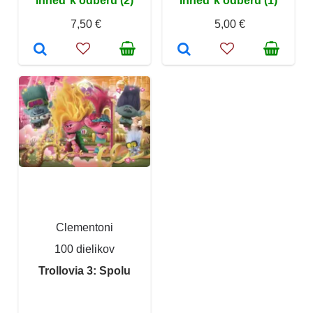
Ihneď k odberu (2)
Ihneď k odberu (1)
7,50 €
5,00 €
Clementoni
100 dielikov
Trollovia 3: Spolu