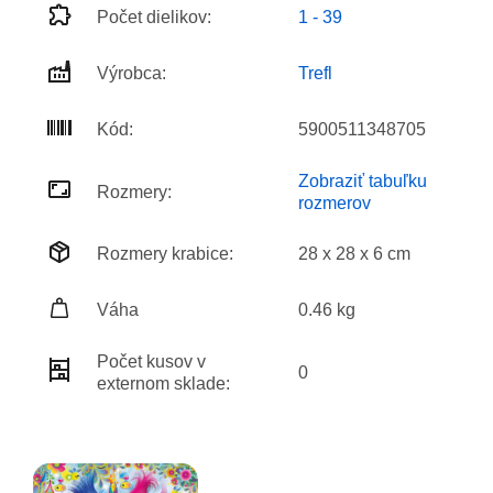
Počet dielikov:
1 - 39
Výrobca:
Trefl
Kód:
5900511348705
Zobraziť tabuľku
Rozmery:
rozmerov
Rozmery krabice:
28 x 28 x 6 cm
Váha
0.46 kg
Počet kusov v
0
externom sklade: