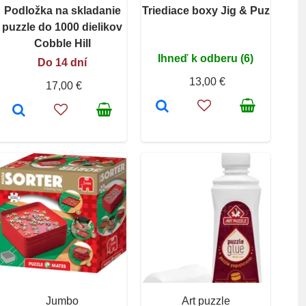
Podložka na skladanie
Triediace boxy Jig & Puz
puzzle do 1000 dielikov
Cobble Hill
Ihneď k odberu (6)
Do 14 dní
13,00 €
17,00 €
Jumbo
Art puzzle