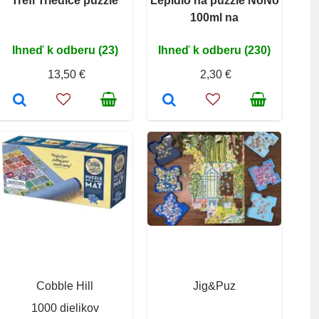
Trefl Triediče puzzle
Lepidlo na puzzle NoNo
100ml na
Ihneď k odberu (23)
Ihneď k odberu (230)
13,50 €
2,30 €
Cobble Hill
Jig&Puz
1000 dielikov