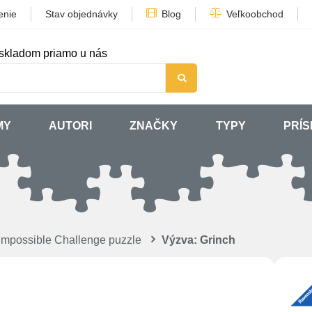
enie
Stav objednávky
Blog
Veľkoobchod
skladom priamo u nás
MY
AUTORI
ZNAČKY
TYPY
PRÍ
Impossible Challenge puzzle
Výzva: Grinch