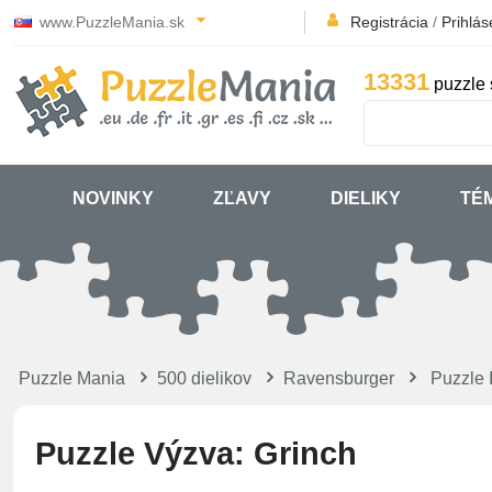
www.PuzzleMania.sk
Registrácia
/
Prihlás
13331
puzzle 
NOVINKY
ZĽAVY
DIELIKY
TÉ
Puzzle Mania
500 dielikov
Ravensburger
Puzzle 
Puzzle Výzva: Grinch