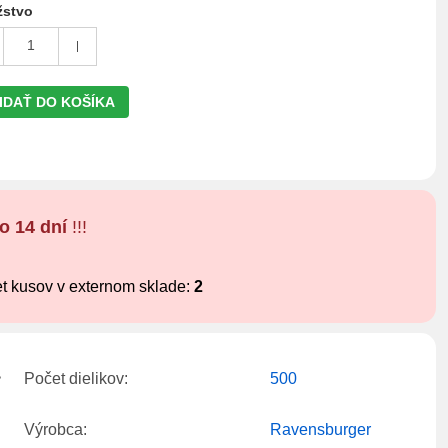
stvo
1
IDAŤ DO KOŠÍKA
o 14 dní
!!!
t kusov v externom sklade:
2
Počet dielikov:
500
Výrobca:
Ravensburger