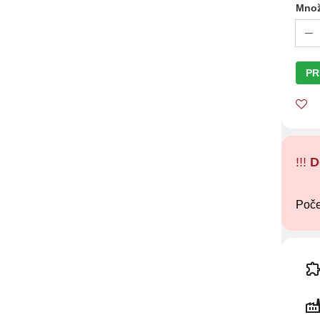
Množ
PR
!!!
D
Poče