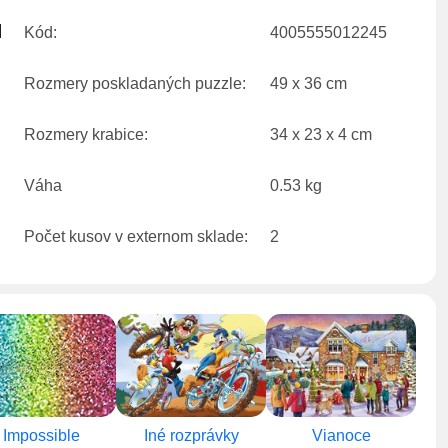
Kód:
4005555012245
Rozmery poskladaných puzzle:
49 x 36 cm
Rozmery krabice:
34 x 23 x 4 cm
Váha
0.53 kg
Počet kusov v externom sklade:
2
Impossible
Iné rozprávky
Vianoce