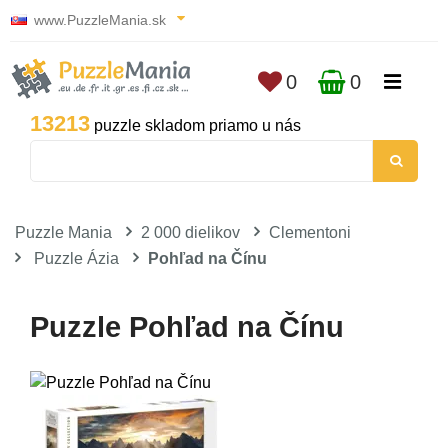
www.PuzzleMania.sk
0
0
13213
puzzle skladom priamo u nás
Puzzle Mania
2 000 dielikov
Clementoni
Puzzle Ázia
Pohľad na Čínu
Puzzle Pohľad na Čínu