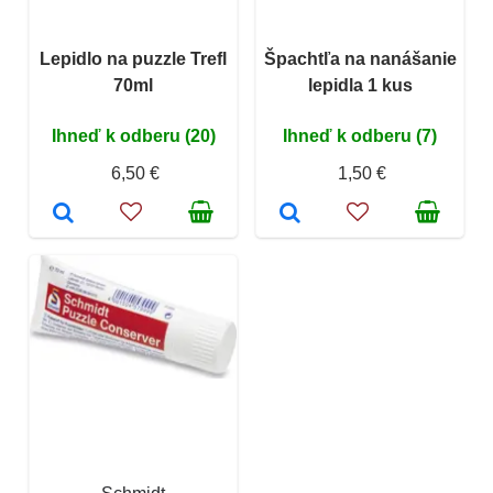
Lepidlo na puzzle Trefl
Špachtľa na nanášanie
70ml
lepidla 1 kus
Ihneď k odberu (20)
Ihneď k odberu (7)
6,50 €
1,50 €