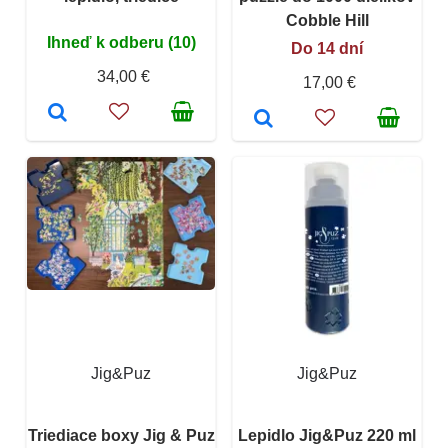
Cobble Hill
Ihneď k odberu (10)
Do 14 dní
34,00 €
17,00 €
Jig&Puz
Jig&Puz
Triediace boxy Jig & Puz
Lepidlo Jig&Puz 220 ml