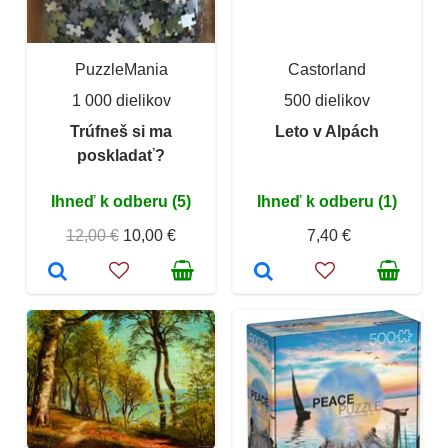
PuzzleMania
Castorland
1 000 dielikov
500 dielikov
Trúfneš si ma
Leto v Alpách
poskladať?
Ihneď k odberu (5)
Ihneď k odberu (1)
12,00 €
10,00 €
7,40 €