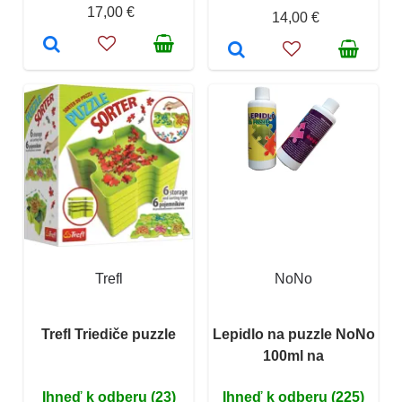
17,00 €
14,00 €
Trefl
NoNo
Trefl Triediče puzzle
Lepidlo na puzzle NoNo
100ml na
Ihneď k odberu (23)
Ihneď k odberu (225)