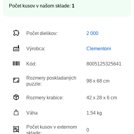
Počet kusov v našom sklade:
1
Počet dielikov:
2 000
Výrobca:
Clementoni
Kód:
8005125325641
Rozmery poskladaných
98 x 68 cm
puzzle:
Rozmery krabice:
42 x 28 x 6 cm
Váha
1.54 kg
Počet kusov v externom
0
sklade: