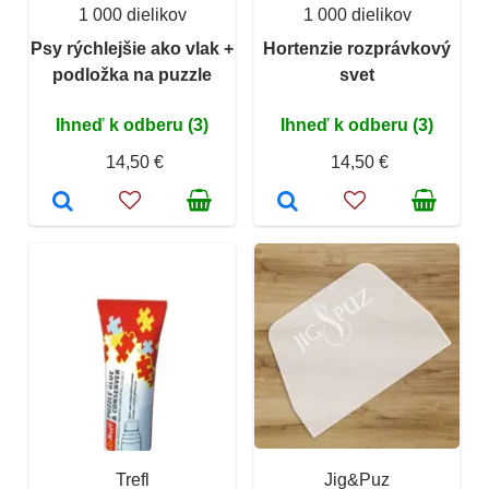
1 000 dielikov
1 000 dielikov
Psy rýchlejšie ako vlak +
Hortenzie rozprávkový
podložka na puzzle
svet
Ihneď k odberu (3)
Ihneď k odberu (3)
14,50 €
14,50 €
Trefl
Jig&Puz