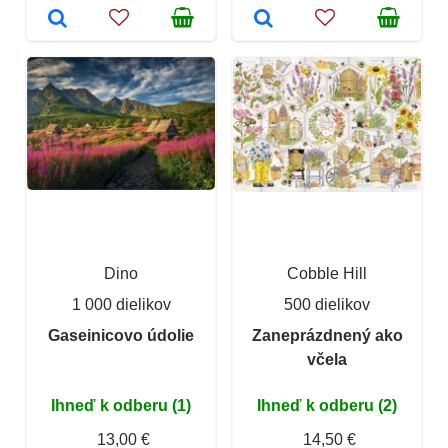
Dino
Cobble Hill
1 000 dielikov
500 dielikov
Gaseinicovo údolie
Zaneprázdnený ako
včela
Ihneď k odberu (1)
Ihneď k odberu (2)
13,00 €
14,50 €