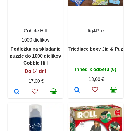
Cobble Hill
Jig&Puz
1000 dielikov
Podložka na skladanie
Triediace boxy Jig & Puz
puzzle do 1000 dielikov
Cobble Hill
Ihneď k odberu (6)
Do 14 dní
13,00 €
17,00 €