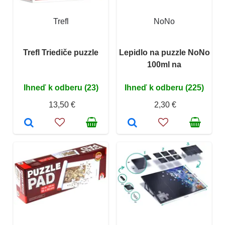
Trefl
NoNo
Trefl Triediče puzzle
Lepidlo na puzzle NoNo
100ml na
Ihneď k odberu (23)
Ihneď k odberu (225)
13,50 €
2,30 €