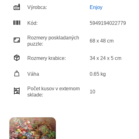
Výrobca:
Enjoy
Kód:
5949194022779
Rozmery poskladaných
68 x 48 cm
puzzle:
Rozmery krabice:
34 x 24 x 5 cm
Váha
0.65 kg
Počet kusov v externom
10
sklade: