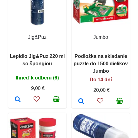
Jig&Puz
Jumbo
Lepidlo Jig&Puz 220 ml
Podložka na skladanie
so špongiou
puzzle do 1500 dielikov
Jumbo
Ihneď k odberu (6)
Do 14 dní
9,00 €
20,00 €