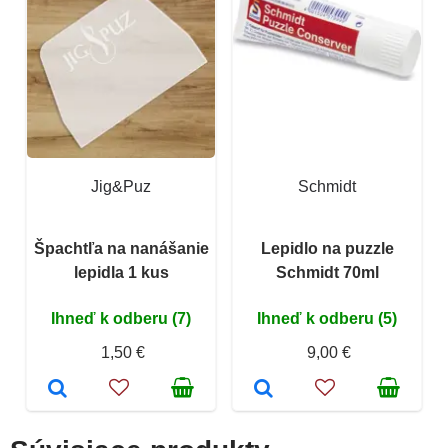
Jig&Puz
Schmidt
Špachtľa na nanášanie
Lepidlo na puzzle
lepidla 1 kus
Schmidt 70ml
Ihneď k odberu (7)
Ihneď k odberu (5)
1,50 €
9,00 €