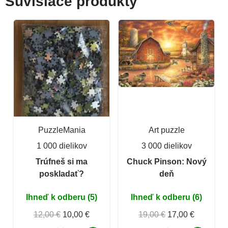
Súvisiace produkty
PuzzleMania
Art puzzle
1 000 dielikov
3 000 dielikov
Trúfneš si ma
Chuck Pinson: Nový
poskladať?
deň
Ihneď k odberu (5)
Ihneď k odberu (6)
12,00 €
10,00 €
19,00 €
17,00 €