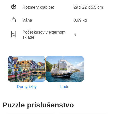
Rozmery krabice:
29 x 22 x 5.5 cm
Váha
0.69 kg
Počet kusov v externom
5
sklade:
Domy, izby
Lode
Puzzle príslušenstvo