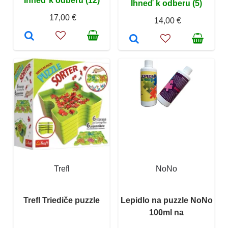
Ihneď k odberu (12)
Ihneď k odberu (5)
17,00 €
14,00 €
Trefl
NoNo
Trefl Triediče puzzle
Lepidlo na puzzle NoNo
100ml na