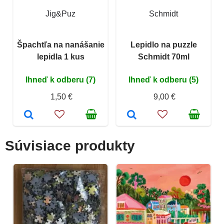
Jig&Puz
Schmidt
Špachtľa na nanášanie
Lepidlo na puzzle
lepidla 1 kus
Schmidt 70ml
Ihneď k odberu (7)
Ihneď k odberu (5)
1,50 €
9,00 €
Súvisiace produkty