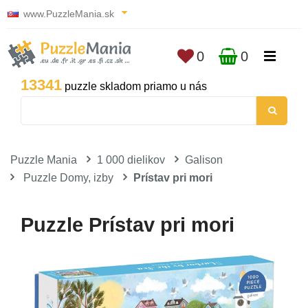
www.PuzzleMania.sk
0
0
13341
puzzle skladom priamo u nás
Puzzle Mania
1 000 dielikov
Galison
Puzzle Domy, izby
Prístav pri mori
Puzzle Prístav pri mori