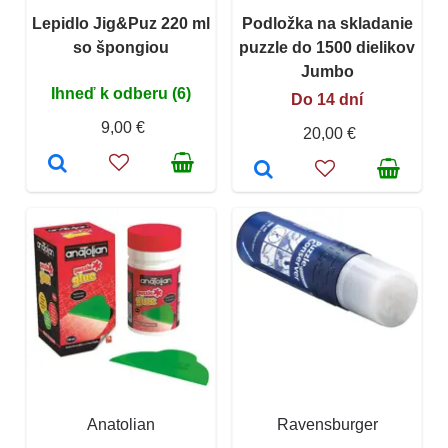
Lepidlo Jig&Puz 220 ml
Podložka na skladanie
so špongiou
puzzle do 1500 dielikov
Jumbo
Ihneď k odberu (6)
Do 14 dní
9,00 €
20,00 €
Anatolian
Ravensburger