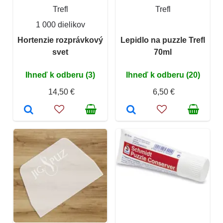
Trefl
Trefl
1 000 dielikov
Hortenzie rozprávkový
Lepidlo na puzzle Trefl
svet
70ml
Ihneď k odberu (3)
Ihneď k odberu (20)
14,50 €
6,50 €