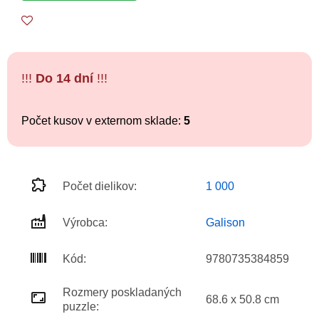
!!!
Do 14 dní
!!!
Počet kusov v externom sklade:
5
Počet dielikov:
1 000
Výrobca:
Galison
Kód:
9780735384859
Rozmery poskladaných
68.6 x 50.8 cm
puzzle: