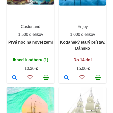
Castorland
Enjoy
1 500 dielikov
1 000 dielikov
Prvá noc na novej zemi
Kodaňský starý prístav,
Dánsko
Ihneď k odberu (1)
Do 14 dní
10,30 €
15,00 €