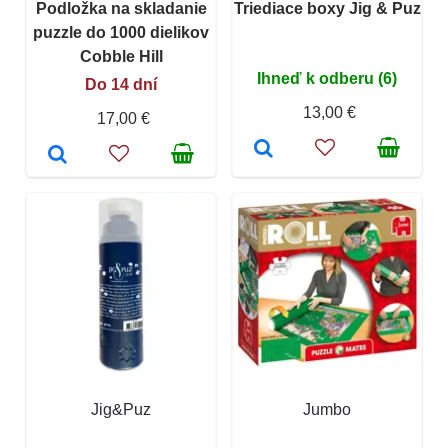
Podložka na skladanie
Triediace boxy Jig & Puz
puzzle do 1000 dielikov
Cobble Hill
Ihneď k odberu (6)
Do 14 dní
13,00 €
17,00 €
Jig&Puz
Jumbo